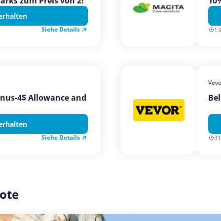
Parks zum Preis von 2!
10%
erhalten
Siehe Details
13
Vevo
onus-4$ Allowance and
Bel
erhalten
Siehe Details
31
ote