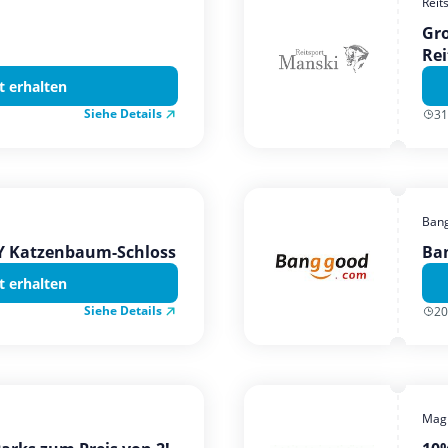
Reit
Gro
Rei
t erhalten
Siehe Details
31
Ban
TY Katzenbaum-Schloss
Ba
t erhalten
Siehe Details
20
Magi