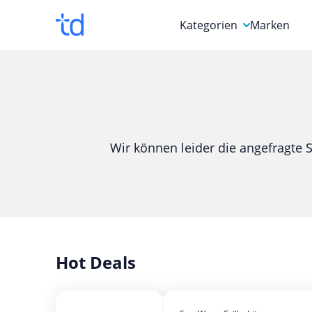
Kategorien
Marken
Auto, Motorrad & Werkz
Blumen & Geschenke
Bücher & Magazine
Wir können leider die angefragte S
Computer & Elektronik
Entertainment & Media
Essen & Trinken
Foto, Druck & Büro
Hot Deals