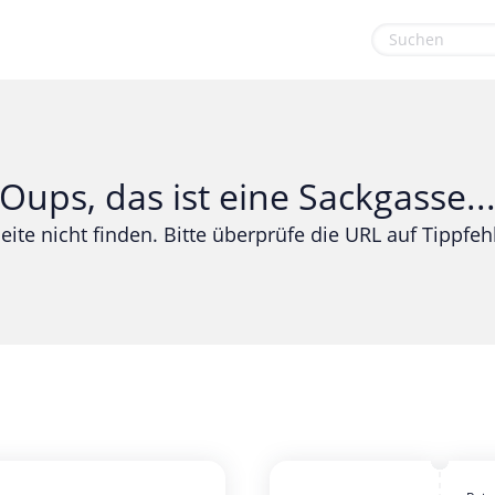
euge
Gaming & Spielzeug
Sport & Freizeit
Garten, Haushalt & Tiere
Urlaub & Reise
Oups, das ist eine Sackgasse..
Gesundheit & Beauty
eite nicht finden. Bitte überprüfe die URL auf Tippfehl
Mobilfunk & Internet
Mode & Accessoires
Shopping
Sonstiges