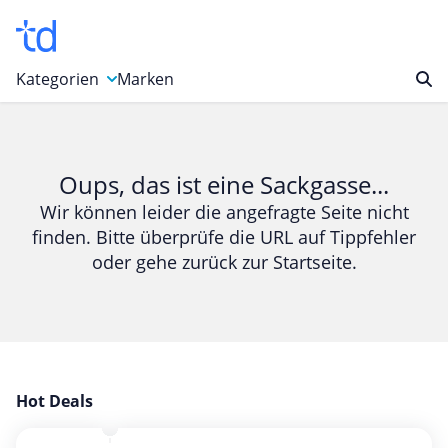
Kategorien
Marken
Auto, Motorrad & Werkzeuge
Blumen & Geschenke
Oups, das ist eine Sackgasse...
Bücher & Magazine
Wir können leider die angefragte Seite nicht
finden. Bitte überprüfe die URL auf Tippfehler
Computer & Elektronik
oder gehe zurück zur Startseite.
Entertainment & Media
Essen & Trinken
Foto, Druck & Büro
Gaming & Spielzeug
Garten, Haushalt & Tiere
Hot Deals
Gesundheit & Beauty