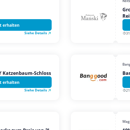
Reit
Gro
Rei
t erhalten
Siehe Details
31
Ban
TY Katzenbaum-Schloss
Ba
t erhalten
Siehe Details
21
Magi