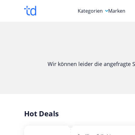
Kategorien
Marken
Auto, Motorrad & Werkz
Blumen & Geschenke
Bücher & Magazine
Wir können leider die angefragte S
Computer & Elektronik
Entertainment & Media
Essen & Trinken
Foto, Druck & Büro
Hot Deals