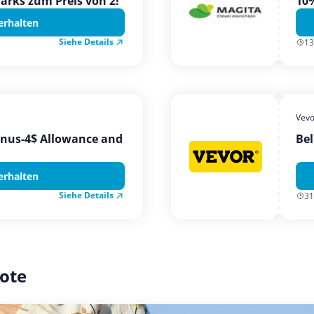
Parks zum Preis von 2!
10%
erhalten
Siehe Details
13
Vevo
onus-4$ Allowance and
Bel
erhalten
Siehe Details
31
ote