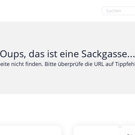
euge
Gaming & Spielzeug
Sport & Freizeit
Garten, Haushalt & Tiere
Urlaub & Reise
Oups, das ist eine Sackgasse..
Gesundheit & Beauty
eite nicht finden. Bitte überprüfe die URL auf Tippfehl
Mobilfunk & Internet
Mode & Accessoires
Shopping
Sonstiges