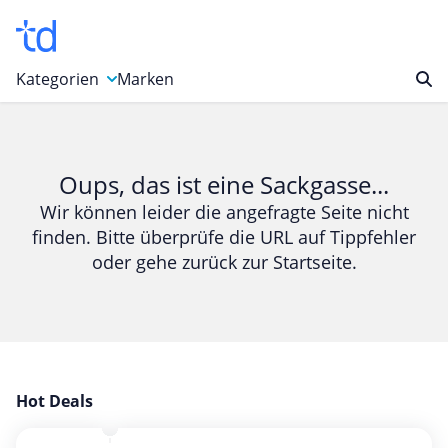
Kategorien
Marken
Auto, Motorrad & Werkzeuge
Blumen & Geschenke
Oups, das ist eine Sackgasse...
Bücher & Magazine
Wir können leider die angefragte Seite nicht
finden. Bitte überprüfe die URL auf Tippfehler
Computer & Elektronik
oder gehe zurück zur Startseite.
Entertainment & Media
Essen & Trinken
Foto, Druck & Büro
Gaming & Spielzeug
Garten, Haushalt & Tiere
Hot Deals
Gesundheit & Beauty