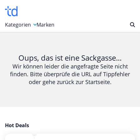
Kategorien
Marken
Auto, Motorrad & Werkzeuge
Blumen & Geschenke
Oups, das ist eine Sackgasse...
Bücher & Magazine
Wir können leider die angefragte Seite nicht
finden. Bitte überprüfe die URL auf Tippfehler
Computer & Elektronik
oder gehe zurück zur Startseite.
Entertainment & Media
Essen & Trinken
Foto, Druck & Büro
Gaming & Spielzeug
Garten, Haushalt & Tiere
Hot Deals
Gesundheit & Beauty