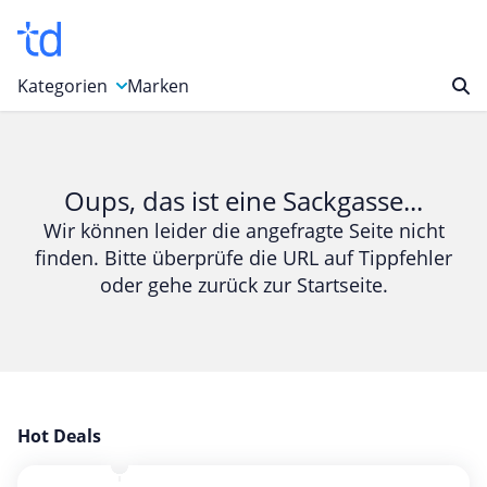
Kategorien
Marken
Auto, Motorrad & Werkzeuge
Blumen & Geschenke
Oups, das ist eine Sackgasse...
Bücher & Magazine
Wir können leider die angefragte Seite nicht
finden. Bitte überprüfe die URL auf Tippfehler
Computer & Elektronik
oder gehe zurück zur Startseite.
Entertainment & Media
Essen & Trinken
Foto, Druck & Büro
Gaming & Spielzeug
Garten, Haushalt & Tiere
Hot Deals
Gesundheit & Beauty