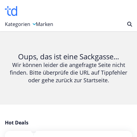
Kategorien
Marken
Auto, Motorrad & Werkzeuge
Blumen & Geschenke
Oups, das ist eine Sackgasse...
Bücher & Magazine
Wir können leider die angefragte Seite nicht
finden. Bitte überprüfe die URL auf Tippfehler
Computer & Elektronik
oder gehe zurück zur Startseite.
Entertainment & Media
Essen & Trinken
Foto, Druck & Büro
Gaming & Spielzeug
Garten, Haushalt & Tiere
Hot Deals
Gesundheit & Beauty