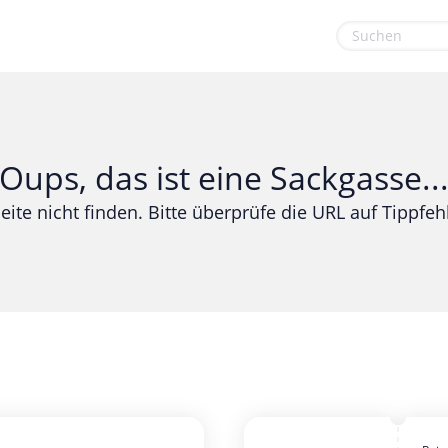
euge
Gaming & Spielzeug
Sport & Freizeit
Garten, Haushalt & Tiere
Urlaub & Reise
Oups, das ist eine Sackgasse..
Gesundheit & Beauty
eite nicht finden. Bitte überprüfe die URL auf Tippfehl
Mobilfunk & Internet
Mode & Accessoires
Shopping
Sonstiges