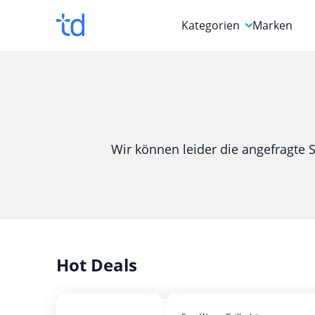
Kategorien
Marken
Auto, Motorrad & Werkz
Blumen & Geschenke
Bücher & Magazine
Wir können leider die angefragte S
Computer & Elektronik
Entertainment & Media
Essen & Trinken
Foto, Druck & Büro
Hot Deals