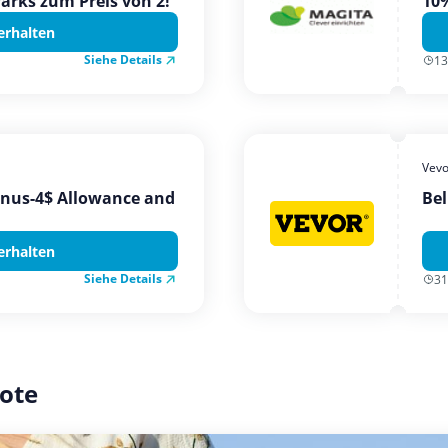
Parks zum Preis von 2!
10%
erhalten
Siehe Details
13
Vevo
onus-4$ Allowance and
Bel
erhalten
Siehe Details
31
ote