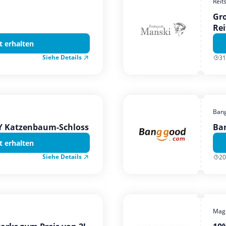
Reit
Gro
Rei
t erhalten
Siehe Details
31
Ban
TY Katzenbaum-Schloss
Ba
t erhalten
Siehe Details
20
Magi