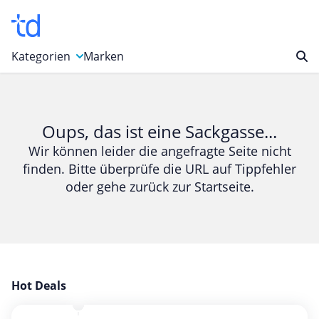
Kategorien
Marken
Auto, Motorrad & Werkzeuge
Blumen & Geschenke
Oups, das ist eine Sackgasse...
Bücher & Magazine
Wir können leider die angefragte Seite nicht
finden. Bitte überprüfe die URL auf Tippfehler
Computer & Elektronik
oder gehe zurück zur Startseite.
Entertainment & Media
Essen & Trinken
Foto, Druck & Büro
Gaming & Spielzeug
Garten, Haushalt & Tiere
Hot Deals
Gesundheit & Beauty