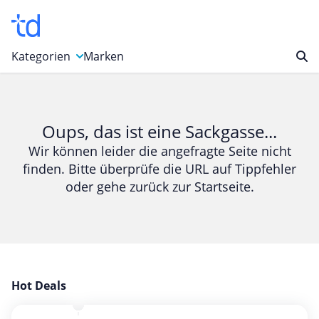
Kategorien
Marken
Auto, Motorrad & Werkzeuge
Blumen & Geschenke
Oups, das ist eine Sackgasse...
Bücher & Magazine
Wir können leider die angefragte Seite nicht
finden. Bitte überprüfe die URL auf Tippfehler
Computer & Elektronik
oder gehe zurück zur Startseite.
Entertainment & Media
Essen & Trinken
Foto, Druck & Büro
Gaming & Spielzeug
Garten, Haushalt & Tiere
Hot Deals
Gesundheit & Beauty