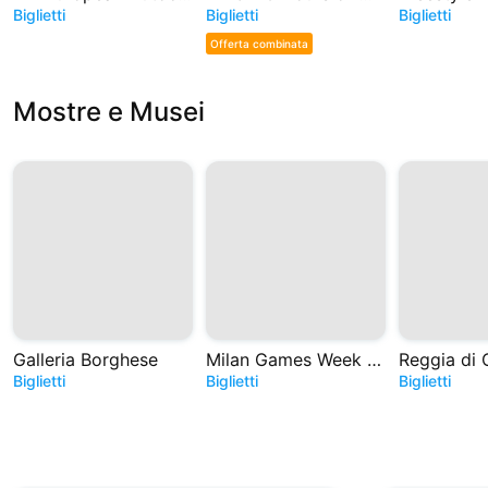
Biglietti
Biglietti
Biglietti
Offerta combinata
Mostre e Musei
Galleria Borghese
Milan Games Week e Cartoomics 2026
Reggia di 
Biglietti
Biglietti
Biglietti