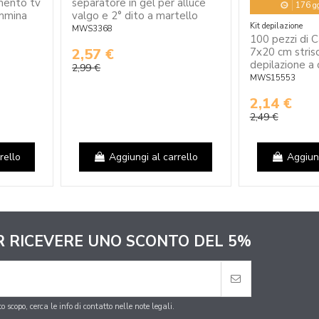
mento tv
separatore in gel per alluce
176
g
emmina
valgo e 2° dito a martello
Kit depilazione
MWS3368
100 pezzi di C
7x20 cm stris
2,57 €
depilazione a
2,99 €
MWS15553
2,14 €
2,49 €
rello
Aggiungi al carrello
Aggiung
ER RICEVERE UNO SCONTO DEL 5%
 scopo, cerca le info di contatto nelle note legali.