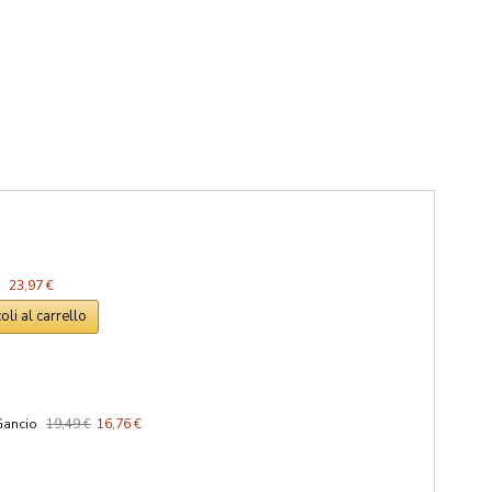
:
23,97 €
coli al carrello
Gancio
19,49 €
16,76 €
€