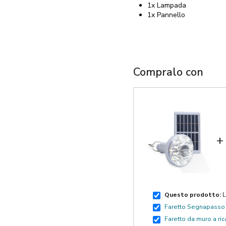
1x Lampada
1x Pannello
Compralo con
+
Questo prodotto:
L
Faretto Segnapasso 
Faretto da muro a r