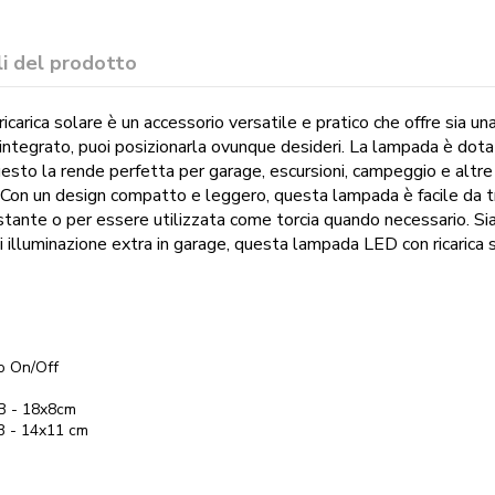
i del prodotto
arica solare è un accessorio versatile e pratico che offre sia un
 integrato, puoi posizionarla ovunque desideri. La lampada è dota
esto la rende perfetta per garage, escursioni, campeggio e altre 
Con un design compatto e leggero, questa lampada è facile da tra
stante o per essere utilizzata come torcia quando necessario. Sia 
i illuminazione extra in garage, questa lampada LED con ricarica 
to On/Off
xB - 18x8cm
B - 14x11 cm