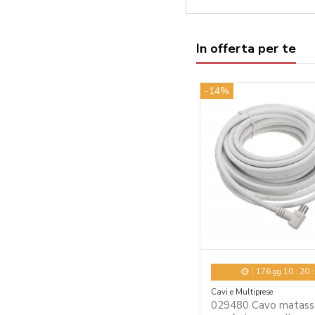
In offerta per te
-14%
176
gg
10
:
20
Cavi e Multiprese
029480 Cavo matass