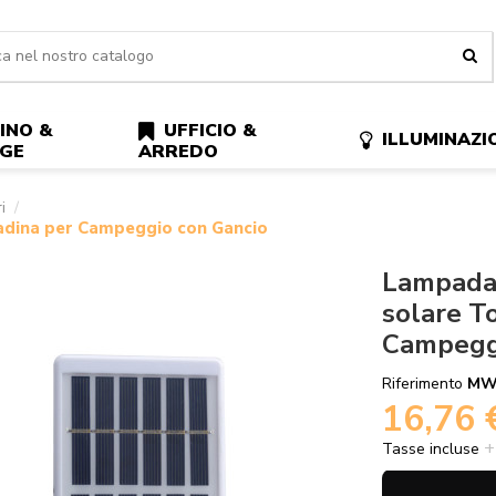
INO &
UFFICIO &
ILLUMINAZI
AGE
ARREDO
i
adina per Campeggio con Gancio
Lampada 
solare T
Campeggi
Riferimento
MW
16,76
Tasse incluse