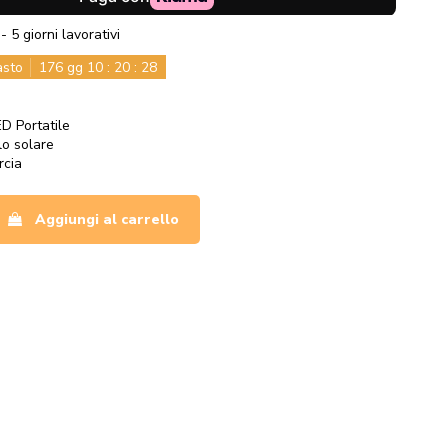
- 5 giorni lavorativi
asto
176
gg
10
:
20
:
27
D Portatile
lo solare
rcia
Aggiungi al carrello