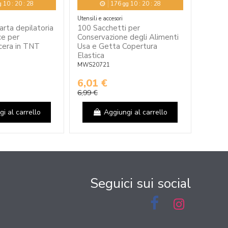
g
10
:
20
:
27
176
gg
10
:
20
:
27
Utensili e accesori
Utensili
arta depilatoria
100 Sacchetti per
100pz 
ce per
Conservazione degli Alimenti
Manual
 cera in TNT
Usa e Getta Copertura
Metal
Elastica
Ferro
MWS20721
MWS20
6,01 €
12,8
6,99 €
14,99 
i al carrello
Aggiungi al carrello