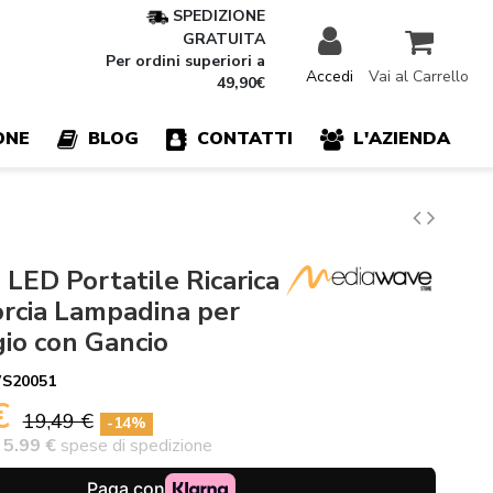
SPEDIZIONE
GRATUITA
Per ordini superiori a
Accedi
Vai al Carrello
49,90€
ONE
BLOG
CONTATTI
L'AZIENDA
LED Portatile Ricarica
orcia Lampadina per
o con Gancio
S20051
 €
19,49 €
-14%
+
5.99 €
spese di spedizione