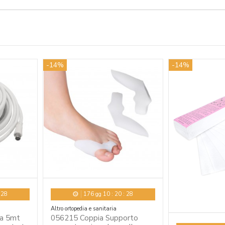
-14%
-14%
:
27
176
gg
10
:
20
:
27
Altro ortopedia e sanitaria
a 5mt
056215 Coppia Supporto