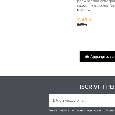
per Antenna collega
coassiale maschio-f
MWS3142
2,49 €
2,90 €
Aggiungi al car
ISCRIVITI P
Puoi annullare l'iscrizione in ogni momenti. A questo