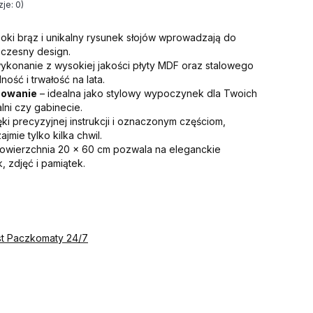
je: 0)
oki brąz i unikalny rysunek słojów wprowadzają do
czesny design.
ykonanie z wysokiej jakości płyty MDF oraz stalowego
ność i trwałość na lata.
sowanie
– idealna jako stylowy wypoczynek dla Twoich
alni czy gabinecie.
ęki precyzyjnej instrukcji i oznaczonym częściom,
jmie tylko kilka chwil.
owierzchnia 20 x 60 cm pozwala na eleganckie
 zdjęć i pamiątek.
st Paczkomaty 24/7