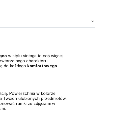
ząca
w stylu vintage to coś więcej
owtarzalnego charakteru.
lną do każdego
komfortowego
ością. Powierzchnia w kolorze
la Twoich ulubionych przedmiotów.
ponować ramki ze zdjęciami w
ni.