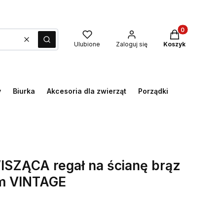
Produkty w kos
Wyczyść
Szukaj
Ulubione
Zaloguj się
Koszyk
y
Biurka
Akcesoria dla zwierząt
Porządki
ISZĄCA regał na ścianę brąz
cm VINTAGE