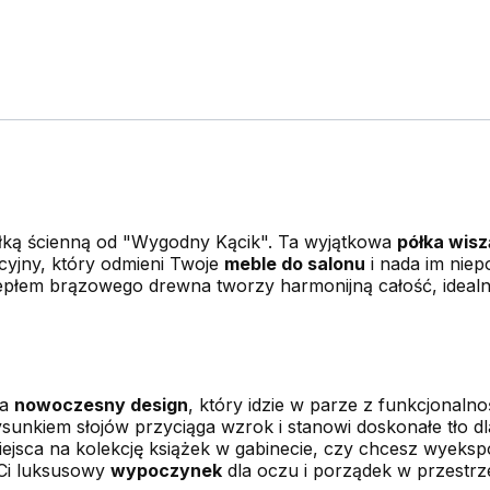
półką ścienną od "Wygodny Kącik". Ta wyjątkowa
półka wis
acyjny, który odmieni Twoje
meble do salonu
i nada im niep
 ciepłem brązowego drewna tworzy harmonijną całość, idea
na
nowoczesny design
, który idzie w parze z funkcjonaln
unkiem słojów przyciąga wzrok i stanowi doskonałe tło d
iejsca na kolekcję książek w gabinecie, czy chcesz wyeks
 Ci luksusowy
wypoczynek
dla oczu i porządek w przestrze