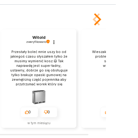
Witold
Beata
zweryfikowano
zweryfikowano
Przestały boleć mnie uszy bo od
Wieszak szybko dotarł. Nie
jakiegoś czasu słyszałem tylko że
problemu ze złożeniem.J
musimy wymienić kosz.😃 Tak
stabilny i solidnie
naprawdę jest super ładny,
wykonany.Polecam
ustawny, dobrze go się obsługuje
tylko brakuje opaski gumowej na
zewnętrzną część pojemnika aby
przytrzymać worek który się
wysuwa przy wkładaniu pojemnika
do kosza używając innych worków
niż te z zestawu. Jest ok 👍️
0
0
2
0
w tym miesiącu
2026-06-29