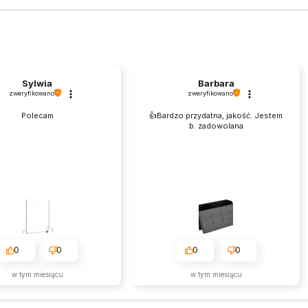
Sylwia
Barbara
zweryfikowano
zweryfikowano
Polecam
👍️Bardzo przydatna, jakość. Jestem
b. zadowolana
0
0
0
0
w tym miesiącu
w tym miesiącu