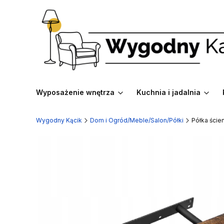
Wyposażenie wnętrza
Kuchnia i jadalnia
Wygodny Kącik
Dom i Ogród/Meble/Salon/Półki
Półka ście