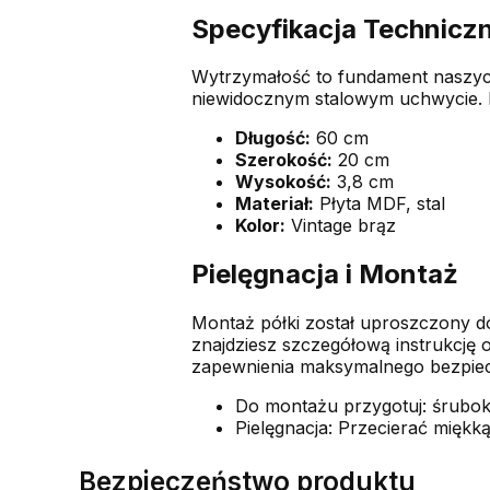
Specyfikacja Technicz
Wytrzymałość to fundament naszych
niewidocznym stalowym uchwycie. Dz
Długość:
60 cm
Szerokość:
20 cm
Wysokość:
3,8 cm
Materiał:
Płyta MDF, stal
Kolor:
Vintage brąz
Pielęgnacja i Montaż
Montaż półki został uproszczony d
znajdziesz szczegółową instrukcję 
zapewnienia maksymalnego bezpie
Do montażu przygotuj: śrubokr
Pielęgnacja: Przecierać miękką
Bezpieczeństwo produktu