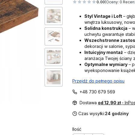
0.00
(Oceny: 0 Recenz
Styl Vintage i Loft
– głęb
wnętrza luksusowy, nowo
Solidna konstrukcja
– w
uchwytu gwarantuje stabil
Wszechstronne zasto
dekoracji w salonie, sypi
Intuicyjny montaż
– dzi
aranżacja Twojej ściany za
Optymalne wymiary
– p
wyeksponowanie książek,
Przejdź do pełnego opisu
+48 730 679 569
Dostawa
od 12,90 zł
- InPo
Czas wysyłki:
24 godziny
Ilość