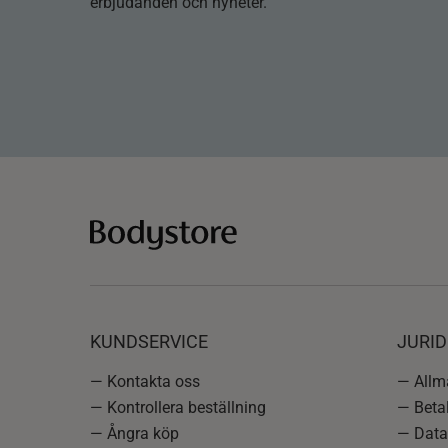
erbjudanden och nyheter.
KUNDSERVICE
JURID
— Kontakta oss
— Allmä
— Kontrollera beställning
— Betal
— Ångra köp
— Data