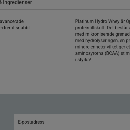
& Ingredienser
 avancerade
Platinum Hydro Whey är O
t extremt snabbt
proteintillskott. Det bestå
med mikroniserade grenade
med hydrolyseringen, en pro
mindre enheter vilket ger e
aminosyrorna (BCAA) stimul
i styrka!