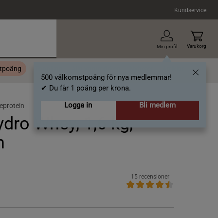
Kundservice
Varukorg
Min profil
stpoäng
Topplista
Alla varumärken
Nyheter
Artiklar
500 välkomstpoäng för nya medlemmar!
✔ Du får 1 poäng per krona.
Logga in
Bli medlem
eprotein
dro Whey, 1,6 kg,
n
15 recensioner