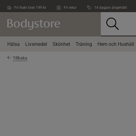
Hoppa till innehållet
Fri frakt över 199 kr
Fri retur
14 dagars ångerrätt
Hälsa
Livsmedel
Skönhet
Träning
Hem och Hushåll
Tillbaka