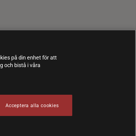
kies på din enhet för att
 och bistå i våra
Acceptera alla cookies
 Sports Nutrition Group HSNG AB Bodystore - Orgnr: 556564-4258