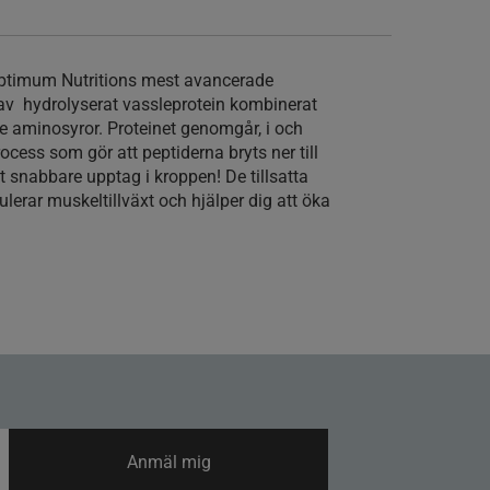
ptimum Nutritions mest avancerade
r av hydrolyserat vassleprotein kombinerat
 aminosyror. Proteinet genomgår, i och
cess som gör att peptiderna bryts ner till
tt snabbare upptag i kroppen! De tillsatta
erar muskeltillväxt och hjälper dig att öka
Anmäl mig