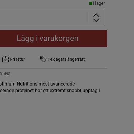
I lager
Lägg i varukorgen
Fri retur
14 dagars ångerrätt
01498
ptimum Nutritions mest avancerade
lyserade proteinet har ett extremt snabbt upptag i