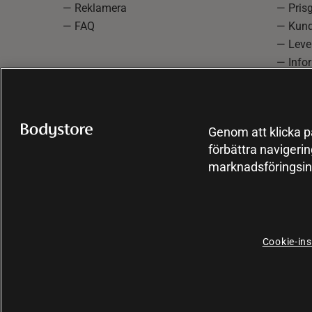
— Reklamera
— Prisg
— FAQ
— Kund
— Lever
— Info
reklam
— Cooki
Genom att klicka på
förbättra navigeri
marknadsföringsin
Cookie-ins