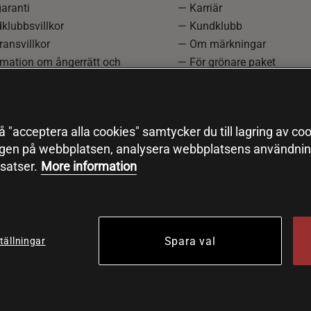
aranti
— Karriär
klubbsvillkor
— Kundklubb
ansvillkor
— Om märkningar
rmation om ångerrätt och
— För grönare paket
ation
—
Redaktionell policy
einställningar
— Sitemap
— Black Friday
 "acceptera alla cookies" samtycker du till lagring av coo
ngen på webbplatsen, analysera webbplatsens användning
satser.
More information
Spara val
tällningar
© 2026 Health and