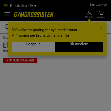
Hoppa till innehållet
Kundservice
Fri frakt över 499 kr
Min profil
Varukorg
500 välkomstpoäng för nya medlemmar
✔ 1 poäng per krona du handlar för
Kosttillskott /
Vitaminer & Mineraler /
Mikronutrienter
Elektrolytpulver Citron 150g
Logga in
Bli medlem
Better You
KÖP FLER, SPARA MER