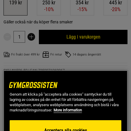
139 kr
250 kr
354 kr
445 kr
-10%
-15%
-20%
Gäller också när du köper flera smaker
Lägg i varukorgen
Fri frakt över 499 kr
Fri retur
14 dagars ångerrätt
SKU #A506-50
| EAN
7350071069967
Elektrolytpulver är ett kosttillskott från Better You med
viktiga mineraler och elektrolyter så som magnesium,
natrium och kalium. I form av pulver som är lätt att blanda
Genom att klicka på "acceptera alla cookies" samtycker du till
och gott att dricka.
lagring av cookies på din enhet för att förbättra navigeringen på
webbplatsen, analysera webbplatsens användning och bistå i våra
Läs mer
marknadsföringsinsatser.
More information
Acceptera alla cookies