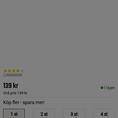
1 recensioner
139 kr
I lager
Ord.pris
139 kr
Köp fler - spara mer:
1
st
2
st
3
st
4
st