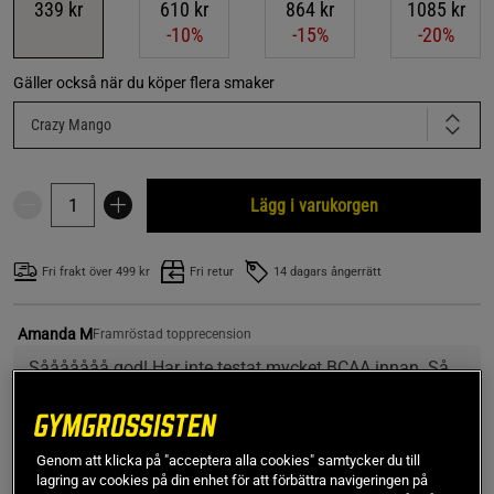
339 kr
610 kr
864 kr
1085 kr
-10%
-15%
-20%
Gäller också när du köper flera smaker
Crazy Mango
Lägg i varukorgen
Fri frakt över 499 kr
Fri retur
14 dagars ångerrätt
Amanda M
Framröstad topprecension
Sååååååå god! Har inte testat mycket BCAA innan. Så 
vet inte hur mycket den ger. Men för mig är den perfekt 
för att komma i gym-mood. Dricker den endast innan. 
Så den är bra pepp för mig.
Genom att klicka på "acceptera alla cookies" samtycker du till
lagring av cookies på din enhet för att förbättra navigeringen på
SKU #820918R | EAN
7350069380241