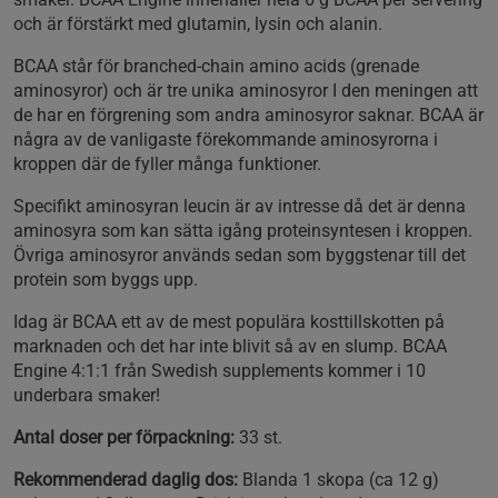
och är förstärkt med glutamin, lysin och alanin.
BCAA står för branched-chain amino acids (grenade
aminosyror) och är tre unika aminosyror I den meningen att
de har en förgrening som andra aminosyror saknar. BCAA är
några av de vanligaste förekommande aminosyrorna i
kroppen där de fyller många funktioner.
Specifikt aminosyran leucin är av intresse då det är denna
aminosyra som kan sätta igång proteinsyntesen i kroppen.
Övriga aminosyror används sedan som byggstenar till det
protein som byggs upp.
Idag är BCAA ett av de mest populära kosttillskotten på
marknaden och det har inte blivit så av en slump. BCAA
Engine 4:1:1 från Swedish supplements kommer i 10
underbara smaker!
Antal doser per förpackning:
33 st.
Rekommenderad daglig dos:
Blanda 1 skopa (ca 12 g)