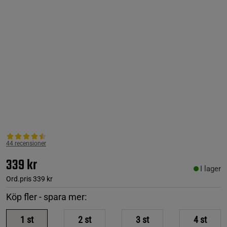
44 recensioner
339 kr
I lager
Ord.pris
339 kr
Köp fler - spara mer:
1
st
2
st
3
st
4
st