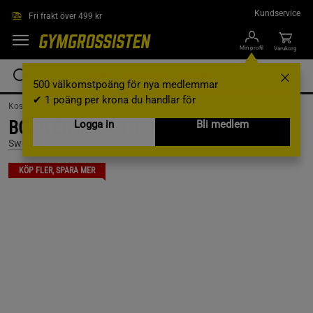
Hoppa till innehållet
Kundservice
Fri frakt över 499 kr
Min profil
Varukorg
500 välkomstpoäng för nya medlemmar
✔ 1 poäng per krona du handlar för
Kosttillskott /
Aminosyror /
BCAA
BCAA Engine 4:1:1, 400 g, Crazy Mango
Logga in
Bli medlem
Swedish Supplements
KÖP FLER, SPARA MER