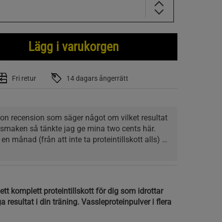
Lägg i varukorgen
Fri retur
14 dagars ångerrätt
gon recension som säger något om vilket resultat 
smaken så tänkte jag ge mina two cents här. 
n månad (från att inte ta proteintillskott alls) 
d upplevt ökad styrka och uthållighet. Det 
gra enorma ökningar, det är ju trots allt ett 
en mirakelkur. Men jag kämpade på med samma 
1
 och kunde inte riktigt öka vikterna för det blev 
tt komplett proteintillskott för dig som idrottar
ev ineffektiv, satt fast helt enkelt och då har jag 
 resultat i din träning. Vassleproteinpulver i flera
 bra styrketräningsdiet. Men har under månaden 
 ökat sakta men säkert och jag kunde successivt 