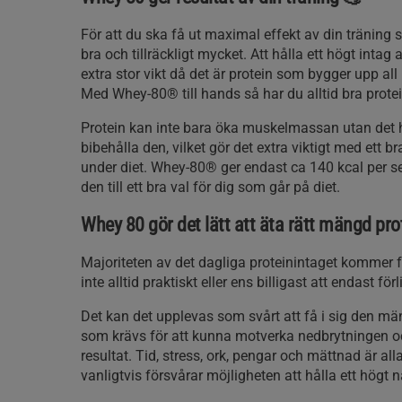
För att du ska få ut maximal effekt av din träning 
bra och tillräckligt mycket. Att hålla ett högt intag 
extra stor vikt då det är protein som bygger upp a
Med Whey-80® till hands så har du alltid bra protein
Protein kan inte bara öka muskelmassan utan det h
bibehålla den, vilket gör det extra viktigt med ett br
under diet. Whey-80® ger endast ca 140 kcal per ser
den till ett bra val för dig som går på diet.
Whey 80 gör det lätt att äta rätt mängd pro
Majoriteten av det dagliga proteinintaget kommer 
inte alltid praktiskt eller ens billigast att endast för
Det kan det upplevas som svårt att få i sig den mä
som krävs för att kunna motverka nedbrytningen oc
resultat. Tid, stress, ork, pengar och mättnad är al
vanligtvis försvårar möjligheten att hålla ett högt 