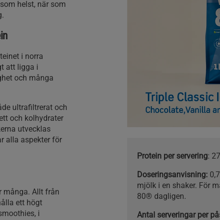
 som helst, när som
g.
in
einet i norra
 att ligga i
lighet och många
e ultrafiltrerat och
fett och kolhydrater
kerna utvecklas
 alla aspekter för
Protein per servering
: 2
Doseringsanvisning:
0,7
mjölk i en shaker. För m
r många. Allt från
80® dagligen.
hålla ett högt
smoothies, i
Antal serveringar per på