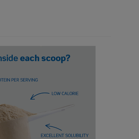
 taget. Beror det på det ökade intaget av protein 
aning, men jag vill tro det då det var efter jag 
 kunde ta nästa steg. Självklart viktigt att äta 
å mycket protein som möjligt via mat, men detta 
över ifall man känner att man sitter fast och 
kott, så var det i alla fall för mig.
ken är viktigast, jag har bara provat pear & 
kar päron milkshake, jag gillade den.