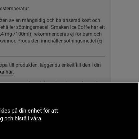
umstemperatur.
kten av en mångsidig och balanserad kost och
nehåller sötningsmedel. Smaken Ice Coffe har ett
9,4 mg /100ml), rekommenderas ej för barn och
vinnor. Produkten innehåller sötningsmedel (ej
a till produkten, lägger du enkelt till den i din
cka här
.
llsammans med produkten dras kostnaden av i
kies på din enhet för att
 och bistå i våra