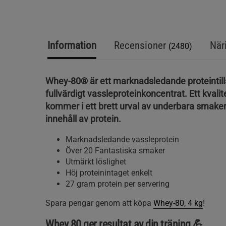
Information
Recensioner
När
(2480)
Whey-80® är ett marknadsledande proteintil
fullvärdigt vassleproteinkoncentrat. Ett kvali
kommer i ett brett urval av underbara smake
innehåll av protein.
Marknadsledande vassleprotein
Över 20 Fantastiska smaker
Utmärkt löslighet
Höj proteinintaget enkelt
27 gram protein per servering
Spara pengar genom att köpa
Whey-80, 4 kg
!
Whey 80 ger resultat av din träning 💪