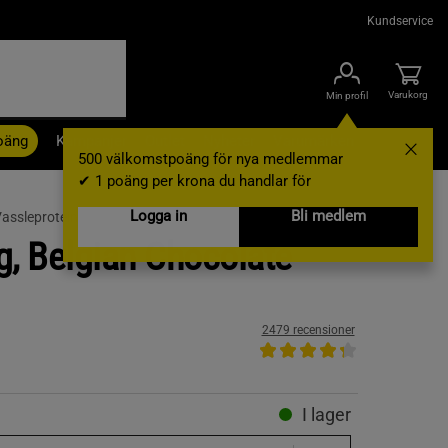
Kundservice
Varukorg
Min profil
oäng
Kampanjer
Outlet
Nyheter
Varumärken
500 välkomstpoäng för nya medlemmar
✔ 1 poäng per krona du handlar för
Logga in
Bli medlem
assleprotein
g, Belgian Chocolate
2479 recensioner
I lager