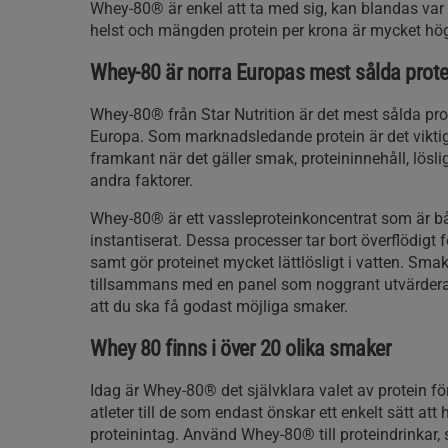
Whey-80® är enkel att ta med sig, kan blandas var
helst och mängden protein per krona är mycket hö
Whey-80 är norra Europas mest sålda prote
Whey-80® från Star Nutrition är det mest sålda prot
Europa. Som marknadsledande protein är det viktigt
framkant när det gäller smak, proteininnehåll, lös
andra faktorer.
Whey-80® är ett vassleproteinkoncentrat som är båd
instantiserat. Dessa processer tar bort överflödigt 
samt gör proteinet mycket lättlösligt i vatten. Sma
tillsammans med en panel som noggrant utvärderar
att du ska få godast möjliga smaker.
Whey 80 finns i över 20 olika smaker
Idag är Whey-80® det självklara valet av protein fö
atleter till de som endast önskar ett enkelt sätt att 
proteinintag. Använd Whey-80® till proteindrinkar, 