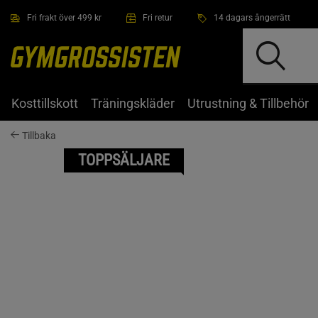
Hoppa till innehållet
Fri frakt över 499 kr
Fri retur
14 dagars ångerrätt
Kosttillskott
Träningskläder
Utrustning & Tillbehör
Tillbaka
TOPPSÄLJARE