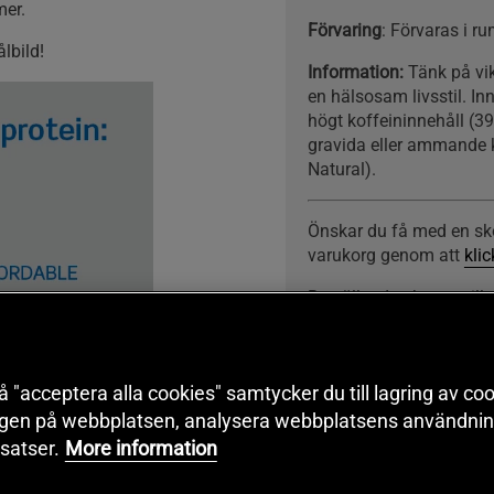
mer.
Förvaring
: Förvaras i r
lbild!
Information:
Tänk på vi
en hälsosam livsstil. In
högt koffeininnehåll (3
gravida eller ammande k
Natural).
Önskar du få med en skop
varukorg genom att
kli
Beställer du skopan ti
kassan.
 "acceptera alla cookies" samtycker du till lagring av coo
ngen på webbplatsen, analysera webbplatsens användning
satser.
More information