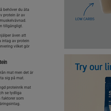
så behöver du äta
av protein är av
ll muskelvävnad.
 tillgängligt.
jälper även att
a intag av protein
vering vilket gör
tein
från mat men det är
lita sig på mat.
ngd proteinrik mat
h se tydliga
la faktorer som
näringsintag.