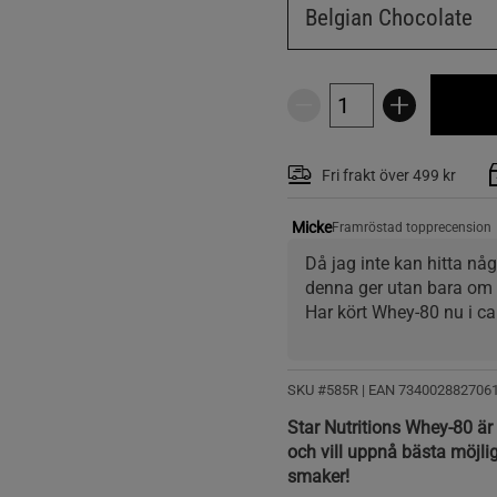
Belgian Chocolate
Fri frakt över 499 kr
Micke
Framröstad topprecension
Då jag inte kan hitta nå
denna ger utan bara om 
Har kört Whey-80 nu i ca e
och har under denna måna
handlar såklart inte om nå
proteinpulver och inte 
SKU #585R | EAN
734002882706
vikter under en längre tid
Star Nutritions Whey-80 är e
för tungt och träningen bl
och vill uppnå bästa möjliga
ändå vad jag anser vara
smaker!
upptäckt att styrkan har