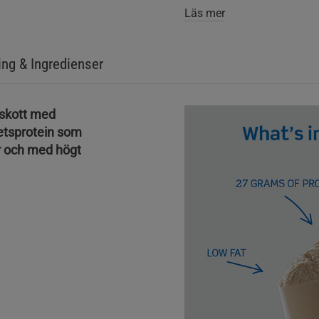
öka vikterna, små kilon i
Läs mer
via detta tillskott? Ingen 
började med detta som jag
ordentligt och få i sig s
ing & Ingredienser
kan vara boosten man beh
inte redan tar proteintills
lskott med
Och för er som tycker sma
tetsprotein som
vanilla än så länge. Sma
r och med högt