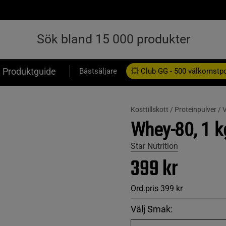
Produktguide
Bästsäljare
💥 Club GG - 500 välkomstp
Presentkort
Kosttillskott /
Proteinpulver /
V
Whey-80, 1 k
Star Nutrition
399 kr
Ord.pris
399 kr
Välj Smak: