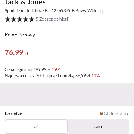
Jack & Jones
Spodnie materiałowe Bill 12269379 Beżowy Wide Leg
Ocena klientów w skali od 1 do 5
5
⋅
Zobacz opinie
(1)
Kolor:
Beżowy
76,99
Aktualna cena 76,99 zł
zł
Cena regularna:
189,99 zł
-59%
Najniższa cena z 30 dni przed obniżką:
86,99 zł
-11%
Rozmiar:
Ostatnie sztuki
-
Denim