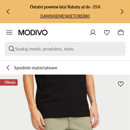
PRZEJDŹ DO GŁÓWNEJ ZAWARTOŚCI
PRZEJDŹ DO WYSZUKIWANIA
Ostatni powiew lata! Rabaty aż do -35%
DAMSKIE
MĘSKIE
TOREBKI
Szukaj marki, produktu, stylu
Spodnie materiałowe
Okazja