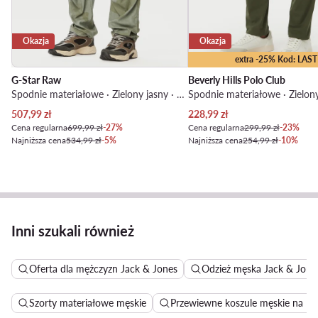
Okazja
Okazja
extra -25% Kod: LAST
G-Star Raw
Beverly Hills Polo Club
Spodnie materiałowe · Zielony jasny · Slim Fit
Aktualna cena
Aktualna cena
507,99
zł
228,99
zł
Cena regularna
699,99 zł
-27%
Cena regularna
299,99 zł
-23%
Najniższa cena
534,99 zł
-5%
Najniższa cena
254,99 zł
-10%
Inni szukali również
Oferta dla mężczyzn Jack & Jones
Odzież męska Jack & Jone
Szorty materiałowe męskie
Przewiewne koszule męskie na lat