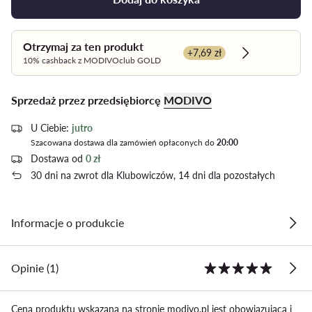
Otrzymaj za ten produkt
+7,69 zł
Dowiedz się w
10% cashback z MODIVOclub GOLD
Sprzedaż przez przedsiębiorcę
MODIVO
U Ciebie:
jutro
Szacowana dostawa dla zamówień opłaconych do
20:00
Dostawa od
0 zł
30 dni na zwrot dla Klubowiczów, 14 dni dla pozostałych
Informacje o produkcie
Opinie (1)
Cena produktu wskazana na stronie modivo.pl jest obowiązująca i