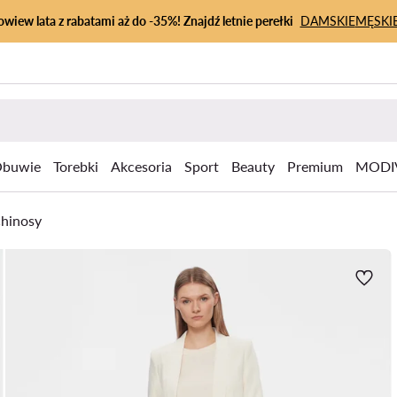
owiew lata z rabatami aż do -35%! Znajdź letnie perełki
DAMSKIE
MĘSKI
buwie
Torebki
Akcesoria
Sport
Beauty
Premium
MODI
hinosy