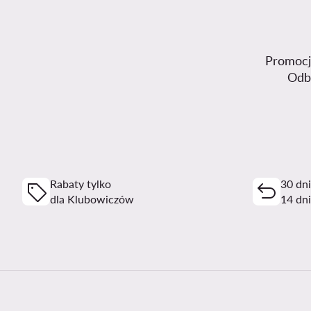
Promocje
Odb
Rabaty tylko
30 dn
dla Klubowiczów
14 dni