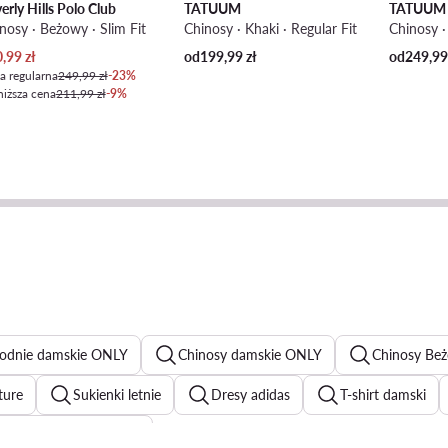
erly Hills Polo Club
TATUUM
TATUUM
nosy · Beżowy · Slim Fit
Chinosy · Khaki · Regular Fit
Chinosy ·
ualna cena
0,99
zł
od
199,99
zł
od
249,9
a regularna
249,99 zł
-23%
niższa cena
211,99 zł
-9%
odnie damskie ONLY
Chinosy damskie ONLY
Chinosy Be
ture
Sukienki letnie
Dresy adidas
T-shirt damski
luzy damskie rozpinane