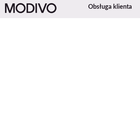
Obsługa klienta
Metody i koszty dosta
Zwroty
Status zamówienia
Zmień kraj: Polska (PL)
Śledź przesyłkę
Metody płatności
Reklamacje
Centrum pomocy
Kontakt
© MODIVO 2026
Regulamin
Ustawienia prywatności
Polity