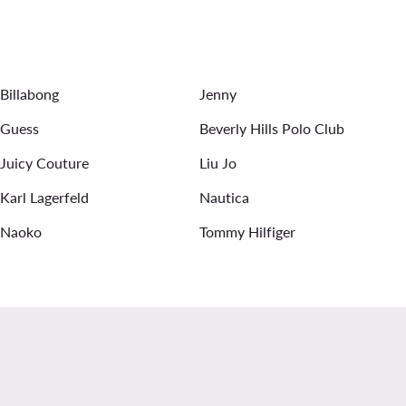
ie
Kurtki wiosenne damskie
Legginsy Reebok
orowe
Spodnie dresowe damskie
Sukienki na wesele
Billabong
Jenny
Guess
Beverly Hills Polo Club
Juicy Couture
Liu Jo
Karl Lagerfeld
Nautica
Naoko
Tommy Hilfiger