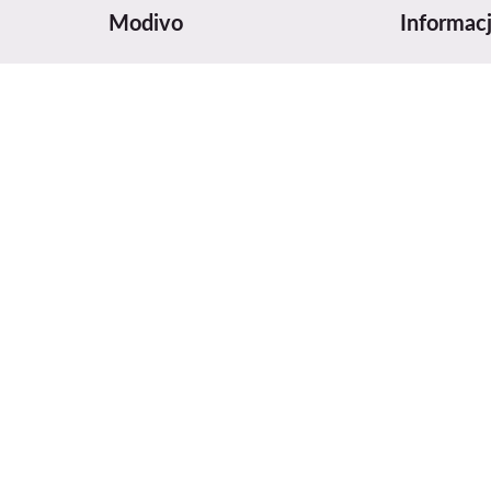
Modivo
Informac
wy
O nas
Tabela roz
Dane firmy i numer konta
Pielęgnacja
MODIVO Platform
Zasady pla
Kariera w MODIVO Platform
Bezpieczeń
Blog
Informacja 
MODIVO Advertising Services
Digital Serv
Regulaminy
Opinie i na
ka prywatności
Polityka cookies
Ochrona danych