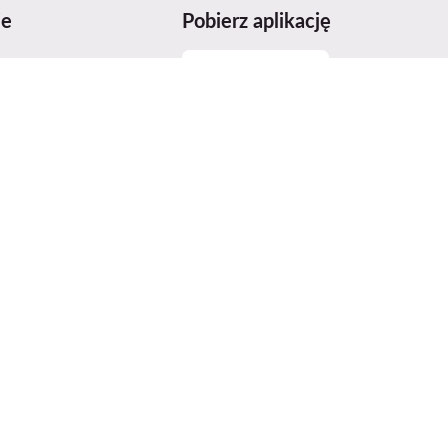
je
Pobierz aplikację
miarów
sowania produktów
stwo produktów
o dostępności
ices Act (DSA)
grody