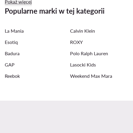
Pokaż więcej
Marynarki oversize damskie
Sukienki koktajlowe
Popularne marki w tej kategorii
Stringi
Szlaforki damskie
Kuloty damskie
La Mania
Calvin Klein
Trencze damskie
Eleganckie bluzki damskie
Esotiq
ROXY
Badura
Polo Ralph Lauren
GAP
Lasocki Kids
Reebok
Weekend Max Mara