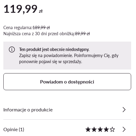
119,99
Aktualna cena 119,99 zł
zł
Cena regularna:
189,99 zł
Najniższa cena z 30 dni przed obniżką:
89,99 zł
Ten produkt jest obecnie niedostępny.
Zapisz się na powiadomienie. Poinformujemy Cię, gdy
ponownie pojawi się w sprzedaży.
Powiadom o dostępności
Informacje o produkcie
Opinie (1)