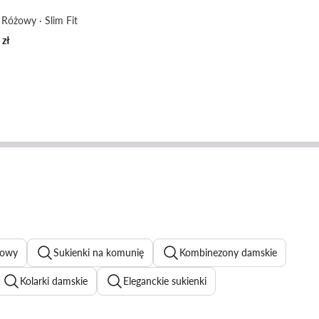
 Różowy · Slim Fit
9
zł
żowy
Sukienki na komunię
Kombinezony damskie
Kolarki damskie
Eleganckie sukienki