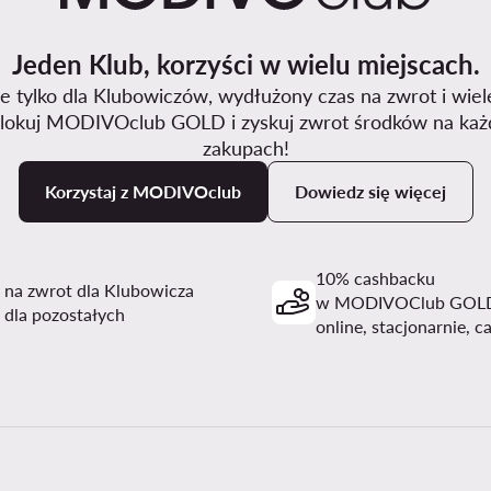
Jeden Klub, korzyści w wielu miejscach.
 tylko dla Klubowiczów, wydłużony czas na zwrot i wiel
lokuj MODIVOclub GOLD i zyskuj zwrot środków na każ
zakupach!
Korzystaj z MODIVOclub
Dowiedz się więcej
10% cashbacku
i na zwrot dla Klubowicza
w MODIVOClub GOL
 dla pozostałych
online, stacjonarnie, c