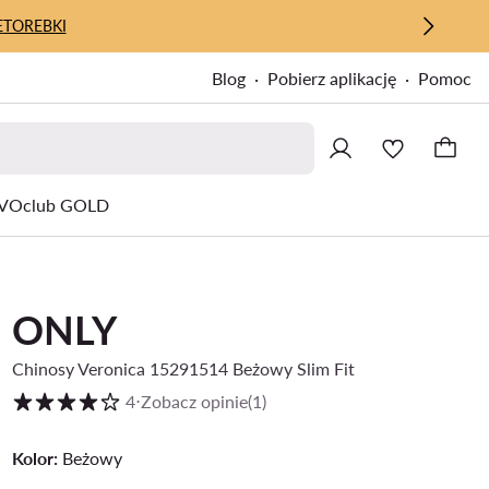
E
TOREBKI
Blog
Pobierz aplikację
Pomoc
VOclub GOLD
ONLY
Chinosy Veronica 15291514 Beżowy Slim Fit
Ocena klientów w skali od 1 do 5
4
⋅
Zobacz opinie
(1)
Kolor:
Beżowy