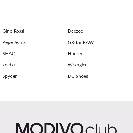
Bluza Reebok
Dzianinowe sukienki
Stroje kąpielowe damsk
Białe spodnie damskie
Spodnie w panterkę
Sukienki wiecz
Gino Rossi
Deezee
Pepe Jeans
G-Star RAW
SHAQ
Hunter
adidas
Wrangler
Spyder
DC Shoes