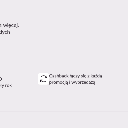
e więcej.
dych
Cashback łączy się z każdą
D
promocją i wyprzedażą
ały rok