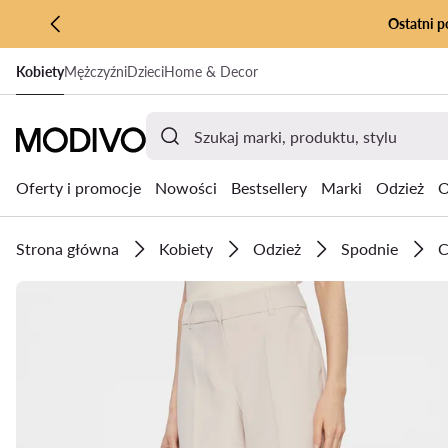
Ostatni p
PRZEJDŹ DO GŁÓWNEJ ZAWARTOŚCI
Kobiety
Mężczyźni
Dzieci
Home & Decor
PRZEJDŹ DO WYSZUKIWANIA
Oferty i promocje
Nowości
Bestsellery
Marki
Odzież
O
Strona główna
Kobiety
Odzież
Spodnie
C