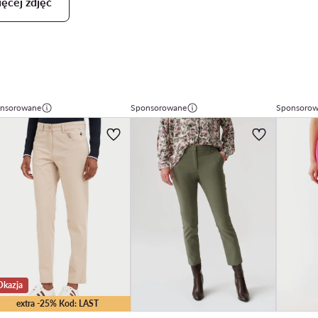
ęcej zdjęć
nsorowane
Sponsorowane
Sponsoro
Okazja
extra -25% Kod: LAST