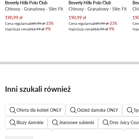
Beverly Hills Polo Club
Beverly Hills Polo Club
Bev
Chinosy · Granatowy · Slim Fit
Chinosy · Granatowy · Slim Fit
Chi
Aktualna cena
Aktualna cena
Akt
190,99
zł
190,99
zł
19
Cena regularna
249,99 zł
-23%
Cena regularna
249,99 zł
-23%
Cen
Najniższa cena
211,99 zł
-9%
Najniższa cena
211,99 zł
-9%
Naj
Inni szukali również
Oferta dla kobiet ONLY
Odzież damska ONLY
Sp
Bluzy damskie
Jeansowe sukienki
Dres Juicy Cou
Spodnie dzwony
Czarne kombinezony damskie
B