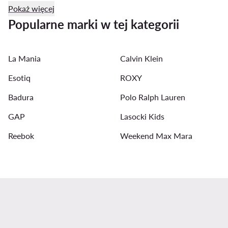
Pokaż więcej
Marynarki oversize damskie
Sukienki koktajlowe
Popularne marki w tej kategorii
Stringi
Szlaforki damskie
Kuloty damskie
La Mania
Calvin Klein
Trencze damskie
Eleganckie bluzki damskie
Esotiq
ROXY
Badura
Polo Ralph Lauren
GAP
Lasocki Kids
Reebok
Weekend Max Mara