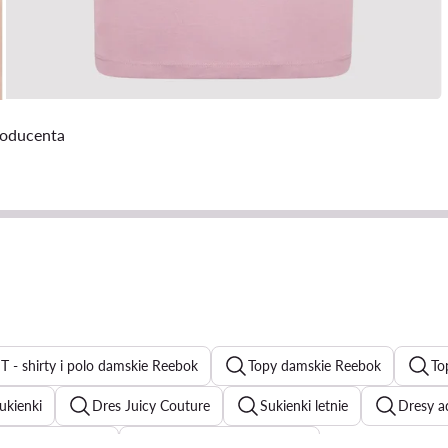
roducenta
T - shirty i polo damskie Reebok
Topy damskie Reebok
To
ukienki
Dres Juicy Couture
Sukienki letnie
Dresy a
binezony damskie
Bluzy damskie rozpinane