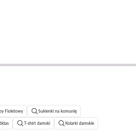
py Fioletowy
Sukienki na komunię
didas
T-shirt damski
Kolarki damskie