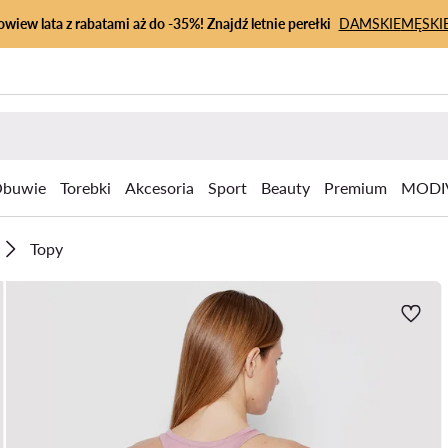
owiew lata z rabatami aż do -35%! Znajdź letnie perełki
DAMSKIE
MĘSKI
buwie
Torebki
Akcesoria
Sport
Beauty
Premium
MODI
Topy