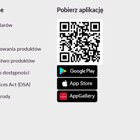
je
Pobierz aplikację
miarów
sowania produktów
stwo produktów
o dostępności
ices Act (DSA)
grody