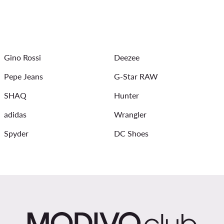
Bluza Reebok
Dzianinowe sukienki
Stroje kąpielowe damsk
Białe spodnie damskie
Spodnie w panterkę
Sukienki wiecz
Gino Rossi
Deezee
Pepe Jeans
G-Star RAW
SHAQ
Hunter
adidas
Wrangler
Spyder
DC Shoes