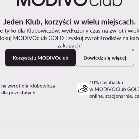
Jeden Klub, korzyści w wielu miejscach.
 tylko dla Klubowiczów, wydłużony czas na zwrot i wiel
lokuj MODIVOclub GOLD i zyskuj zwrot środków na każ
zakupach!
Korzystaj z MODIVOclub
Dowiedz się więcej
10% cashbacku
i na zwrot dla Klubowicza
w MODIVOClub GOL
 dla pozostałych
online, stacjonarnie, c