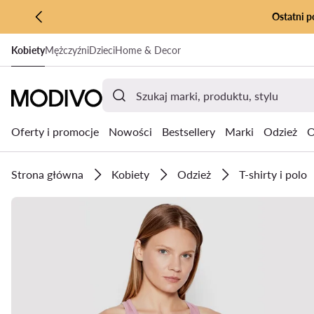
Ostatni p
PRZEJDŹ DO GŁÓWNEJ ZAWARTOŚCI
Kobiety
Mężczyźni
Dzieci
Home & Decor
PRZEJDŹ DO WYSZUKIWANIA
Oferty i promocje
Nowości
Bestsellery
Marki
Odzież
O
Strona główna
Kobiety
Odzież
T-shirty i polo