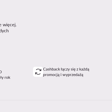
e więcej.
dych
Cashback łączy się z każdą
D
promocją i wyprzedażą
ały rok