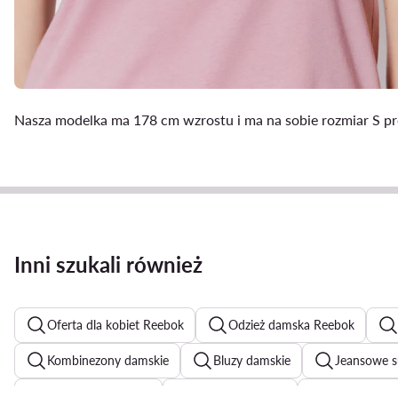
Nasza modelka ma 178 cm wzrostu i ma na sobie rozmiar S p
Inni szukali również
Oferta dla kobiet Reebok
Odzież damska Reebok
Kombinezony damskie
Bluzy damskie
Jeansowe s
Eleganckie sukienki
Spodnie dzwony
Czarne kom