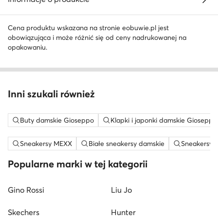
Cena produktu wskazana na stronie eobuwie.pl jest
obowiązująca i może różnić się od ceny nadrukowanej na
opakowaniu.
Inni szukali również
Buty damskie Gioseppo
Klapki i japonki damskie Gioseppo
Sneakersy MEXX
Białe sneakersy damskie
Sneakersy n
Popularne marki w tej kategorii
Gino Rossi
Liu Jo
Skechers
Hunter