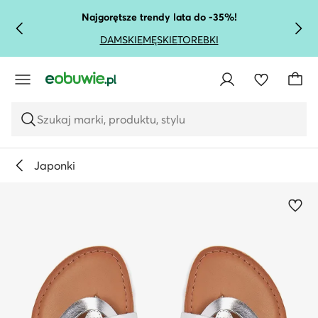
PRZEJDŹ DO GŁÓWNEJ ZAWARTOŚCI
PRZEJDŹ DO WYSZUKIWANIA
Najgorętsze trendy lata do -35%!
DAMSKIE
MĘSKIE
TOREBKI
Szukaj marki, produktu, stylu
Japonki