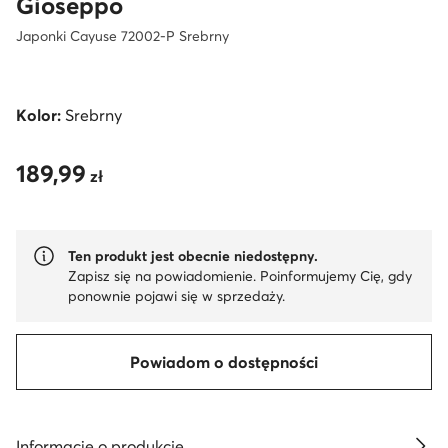
Gioseppo
Japonki Cayuse 72002-P Srebrny
Kolor:
Srebrny
189,99
189,99 zł
zł
Ten produkt jest obecnie niedostępny.
Zapisz się na powiadomienie. Poinformujemy Cię, gdy
ponownie pojawi się w sprzedaży.
Powiadom o dostępności
Informacje o produkcie