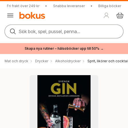
Fri frakt över 249 kr
•
Snabba leveranser
•
Billiga böcker
Sök bok, spel, pussel, penna...
Skapa nya rutiner – hälsoböcker upp till 50% →
Mat och dryck
Drycker
Alkoholdrycker
Sprit, likörer och cocktai