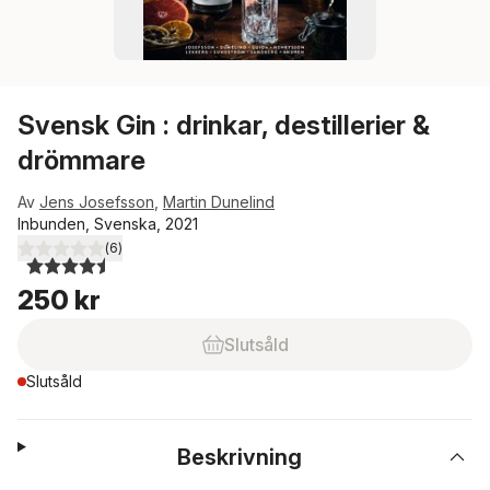
Svensk Gin : drinkar, destillerier &
drömmare
Av
Jens Josefsson
,
Martin Dunelind
Inbunden, Svenska, 2021
(
6
)
4,5
utav 5 stjärnor. Totalt antal röster:
250 kr
Slutsåld
Slutsåld
Beskrivning