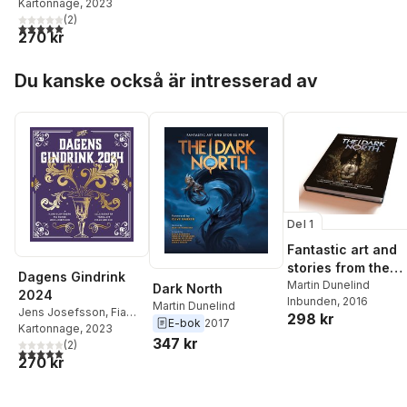
Ronge
Kartonnage
,
Hans-Olov
, 2023
Öberg
(
2
)
5,0
utav 5 stjärnor. Totalt antal röster:
270 kr
Hoppa över listan
Du kanske också är intresserad av
Del 1
Fantastic art and
stories from the
Dagens Gindrink
Dark North
Martin Dunelind
Dark North
2024
Inbunden
, 2016
Martin Dunelind
Jens Josefsson
,
Fia
298 kr
E-bok
2017
Ronge
Kartonnage
,
Hans-Olov
, 2023
347 kr
Öberg
(
2
)
5,0
utav 5 stjärnor. Totalt antal röster:
270 kr