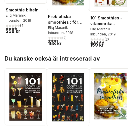
Smoothie bibeln
Eliq Maranik
Probiotiska
101 Smoothies -
Inbunden
, 2018
smoothies : för
vitaminrika
(
4
)
lugn mage, vital
Eliq Maranik
4,0
utav 5 stjärnor. Totalt antal röster:
fruktdrinkar att
Eliq Maranik
258 kr
Inbunden
, 2018
tarmflora coh ökat
Inbunden
, 2019
njuta av
(
2
)
välmående
(
2
)
3,5
utav 5 stjärnor. Totalt antal röster:
5,0
utav 5 stjärnor. Tota
168 kr
159 kr
Hoppa över listan
Du kanske också är intresserad av