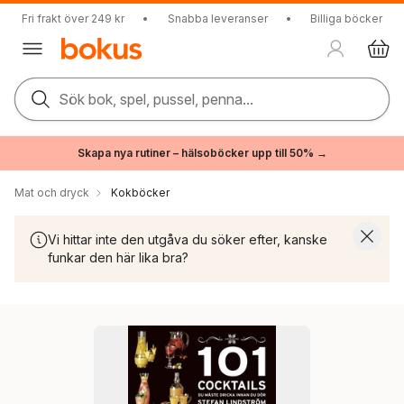
Fri frakt över 249 kr
•
Snabba leveranser
•
Billiga böcker
Sök bok, spel, pussel, penna...
Skapa nya rutiner – hälsoböcker upp till 50% →
Mat och dryck
Kokböcker
Vi hittar inte den utgåva du söker efter, kanske
funkar den här lika bra?