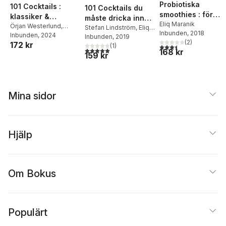
Probiotiska
101 Cocktails :
101 Cocktails du
smoothies : för
klassiker &
måste dricka innan
lugn mage, vital
Eliq Maranik
alkoholfritt
Örjan Westerlund
,
du dör
Stefan Lindström
,
Eliq
Inbunden
, 2018
tarmflora coh ökat
Stefan Lindström
Inbunden
, 2024
Maranik
Inbunden
, 2019
(
2
)
172 kr
välmående
(
1
)
3,5
utav 5 stjärnor. Tota
5,0
utav 5 stjärnor. Totalt antal röster:
168 kr
159 kr
Mina sidor
Hjälp
Om Bokus
Populärt