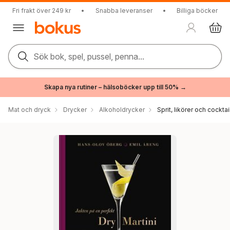
Fri frakt över 249 kr
•
Snabba leveranser
•
Billiga böcker
Sök bok, spel, pussel, penna...
Skapa nya rutiner – hälsoböcker upp till 50% →
Mat och dryck
Drycker
Alkoholdrycker
Sprit, likörer och cocktai