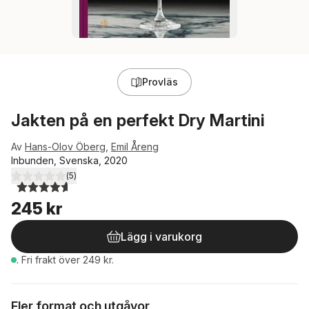
Provläs
Jakten på en perfekt Dry Martini
Av
Hans-Olov Öberg
,
Emil Åreng
Inbunden, Svenska, 2020
(
5
)
4,6
utav 5 stjärnor. Totalt antal röster:
245 kr
Lägg i varukorg
.
Fri frakt över 249 kr.
Fler format och utgåvor