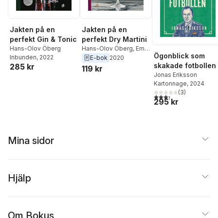
Jakten på en
Jakten på en
perfekt Gin & Tonic
perfekt Dry Martini
Hans-Olov Öberg
Hans-Olov Öberg
,
Emil
Ögonblick som
Inbunden
, 2022
Åreng
E-bok
2020
skakade fotbollen
285 kr
119 kr
Jonas Eriksson
Kartonnage
, 2024
(
3
)
3,3
utav 5 stjärnor. Tota
295 kr
Mina sidor
Hjälp
Om Bokus