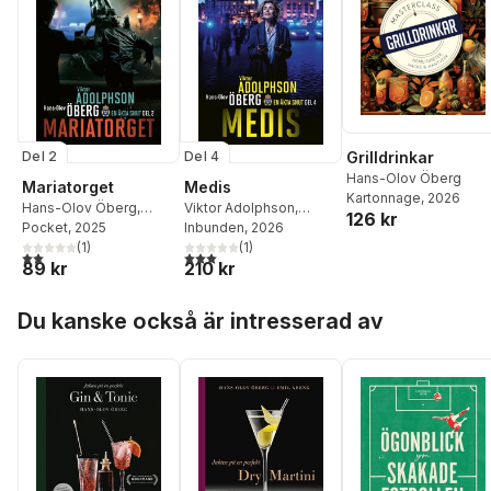
Del 2
Del 4
Grilldrinkar
Hans-Olov Öberg
Mariatorget
Medis
Kartonnage
, 2026
Hans-Olov Öberg
,
Viktor Adolphson
,
126 kr
Viktor Adolphson
Pocket
, 2025
Hans-Olov Öberg
Inbunden
, 2026
(
1
)
(
1
)
2,0
utav 5 stjärnor. Totalt antal röster:
3,0
utav 5 stjärnor. Totalt antal röster:
89 kr
210 kr
Hoppa över listan
Du kanske också är intresserad av