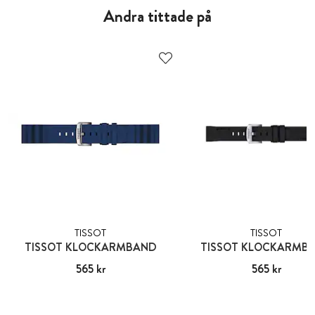
Andra tittade på
TISSOT
TISSOT
TISSOT KLOCKARMBAND
TISSOT KLOCKARMB
Pris
565 kr
:
565 kr
Pris
565 kr
:
565 kr