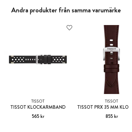
Andra produkter från samma varumärke
TISSOT
TISSOT
TISSOT KLOCKARMBAND
Pris
565 kr
:
565 kr
Pris
855 kr
:
855 kr