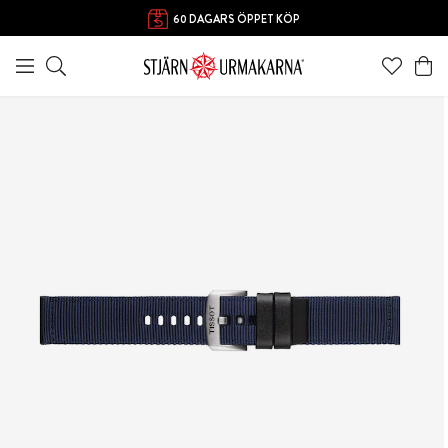
FRI FRAKT ÖVER 1000 KR
60 DAGARS ÖPPET KÖP