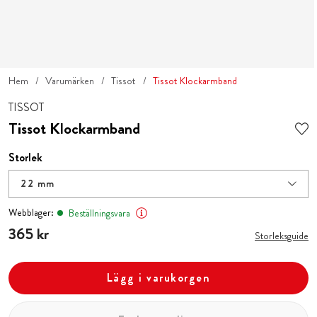
Hem
Varumärken
Tissot
Tissot Klockarmband
TISSOT
Tissot Klockarmband
Storlek
22 mm
Webblager:
Beställningsvara
Pris
365 kr
:
365 kr
Storleksguide
Lägg i varukorgen