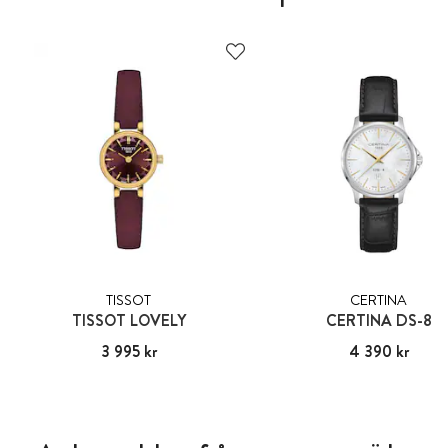
TISSOT
CERTINA
TISSOT LOVELY
CERTINA DS-8
Pris
3 995 kr
:
3 995 kr
Pris
4 390 kr
:
4 390 kr