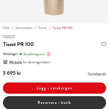
Hem
Varumärken
Tissot
Tissot PR 100
TISSOT
Tissot PR 100
Webblager:
Beställningsvara
Välj butik
för att se lagerstatus
Pris
3 695 kr
:
3 695 kr
Storleksguide
Lägg i varukorgen
Reservera i butik