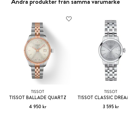
Andra produkter från samma varumärke
TISSOT
TISSOT
TISSOT BALLADE QUARTZ
TISSOT CLASSIC DREAM
Pris
4 950 kr
:
4 950 kr
Pris
3 595 kr
:
3 595 kr