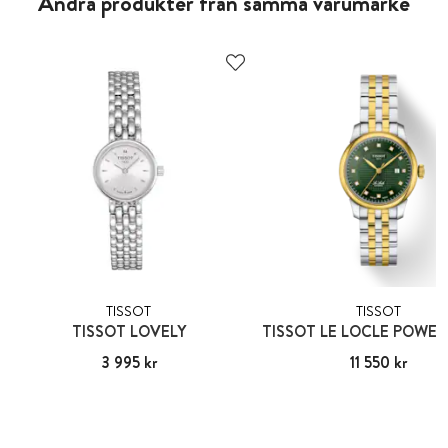
Andra produkter från samma varumärke
TISSOT
TISSOT
TISSOT LOVELY
Pris
3 995 kr
:
3 995 kr
Pris
11 550 kr
:
11 550 kr