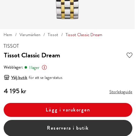
Hem
Varumärken
Tissot
Tissot Classic Dream
TISSOT
Tissot Classic Dream
Webblager:
I lager
Välj butik
för att se lagerstatus
Pris
4 195 kr
:
4 195 kr
Storleksguide
Lägg i varukorgen
Reservera i butik