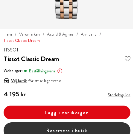
Hem
Varumärken
Astrid & Agnes
Armband
Tissot Classic Dream
TISSOT
Tissot Classic Dream
Webblager:
Beställningsvara
Välj butik
för att se lagerstatus
Pris
4 195 kr
:
4 195 kr
Storleksguide
Lägg i varukorgen
Reservera i butik