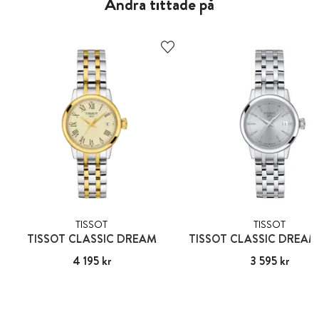
Andra tittade på
TISSOT
TISSOT
TISSOT CLASSIC DREAM
TISSOT CLASSIC DREAM
Pris
4 195 kr
:
4 195 kr
Pris
3 595 kr
:
3 595 kr