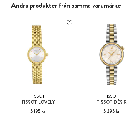
Andra produkter från samma varumärke
TISSOT
TISSOT
TISSOT LOVELY
TISSOT DÈSIR
Pris
5 195 kr
:
5 195 kr
Pris
5 395 kr
:
5 395 kr