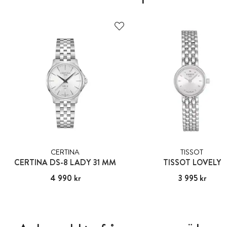
CERTINA
TISSOT
CERTINA DS-8 LADY 31 MM
TISSOT LOVELY
Pris
4 990 kr
:
4 990 kr
Pris
3 995 kr
:
3 995 kr