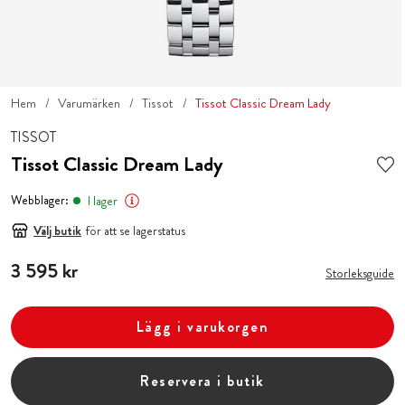
Hem
Varumärken
Tissot
Tissot Classic Dream Lady
TISSOT
Tissot Classic Dream Lady
Webblager:
I lager
Välj butik
för att se lagerstatus
Pris
3 595 kr
:
3 595 kr
Storleksguide
Lägg i varukorgen
Reservera i butik