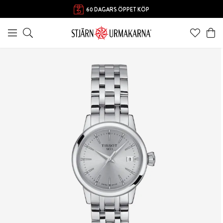
FRI FRAKT ÖVER 1000 KR
60 DAGARS ÖPPET KÖP