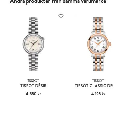
Andra produkter från samma varumärke
TISSOT
TISSOT
TISSOT DÈSIR
TISSOT CLASSIC DR
Pris
4 850 kr
:
4 850 kr
Pris
4 195 kr
:
4 195 kr