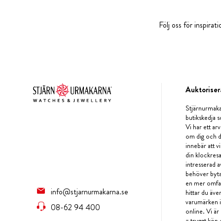
Följ oss för inspira
Auktoriser
Stjärnurmaka
butikskedja s
Vi har ett arv
om dig och d
innebär att v
din klockres
intresserad a
behöver byta 
en mer omfat
info@stjarnurmakarna.se
hittar du äv
varumärken i 
08-62 94 400
online. Vi är
= tryggt köp 