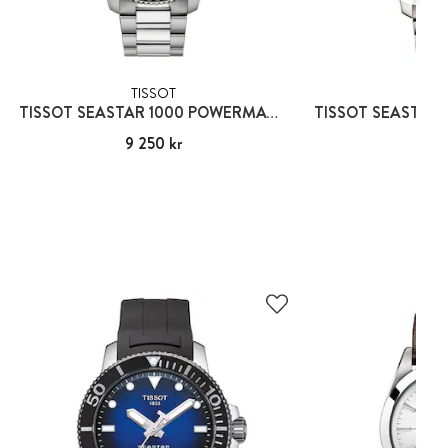
TISSOT
TIS
TISSOT SEASTAR 1000 POWERMATIC 80
Pris
9 250 kr
:
9 250 kr
Pris
10 2
:
10