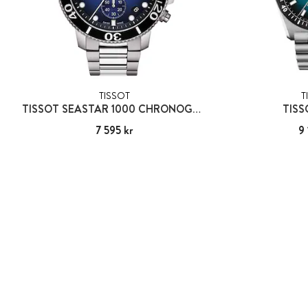
TISSOT
T
TISSOT SEASTAR 1000 CHRONOGRAPH
TISS
Pris
7 595 kr
:
7 595 kr
Pris
9 