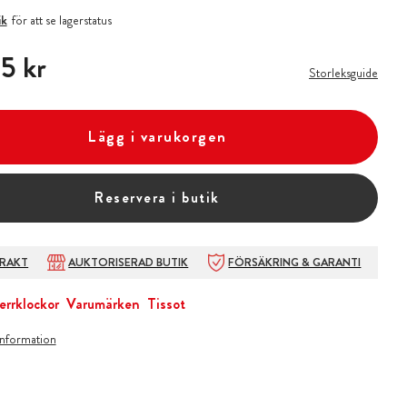
ik
för att se lagerstatus
5 kr
5 kr
Storleksguide
Lägg i varukorgen
Reservera i butik
FRAKT
AUKTORISERAD BUTIK
FÖRSÄKRING & GARANTI
errklockor
Varumärken
Tissot
information