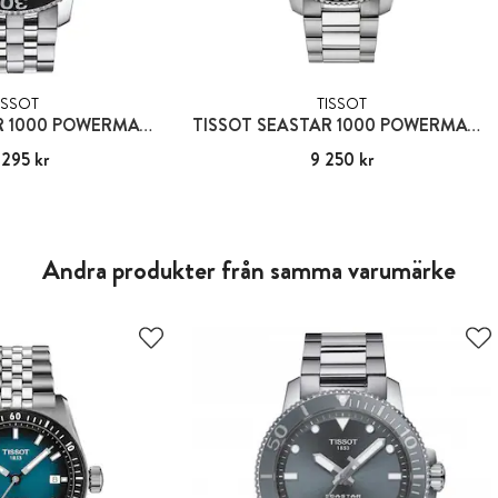
ISSOT
TISSOT
TISSOT SEASTAR 1000 POWERMATIC 80
TISSOT SEASTAR 1000 POWERMATIC 80
 295 kr
10 295 kr
Pris
9 250 kr
:
9 250 kr
Andra produkter från samma varumärke