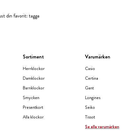
st din favorit: tagga
Sortiment
Varumärken
Herrklockor
Casio
Damklockor
Certina
Barnklockor
Gant
Smycken
Longines
Presentkort
Seiko
Alla klockor
Tissot
Se alla varumärken