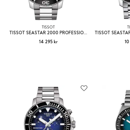
TISSOT
T
TISSOT SEASTAR 2000 PROFESSIONAL POWERMATIC 80
Pris
14 295 kr
:
14 295 kr
Pris
10
: