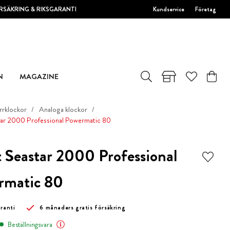
RSÄKRING & RIKSGARANTI
Kundservice
Företag
N
MAGAZINE
rrklockor
Analoga klockor
tar 2000 Professional Powermatic 80
t Seastar 2000 Professional
rmatic 80
aranti
6 månaders gratis försäkring
Beställningsvara