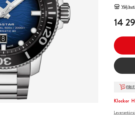
Välj but
Pris
:
14 29
14 29
FRI 
Klockor
H
Leverantörs