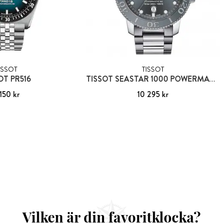
ISSOT
TISSOT
OT PR516
TISSOT SEASTAR 1000 POWERMATIC 80
150 kr
:
9 150 kr
Pris
10 295 kr
:
10 295 kr
Vilken är din favoritklocka?