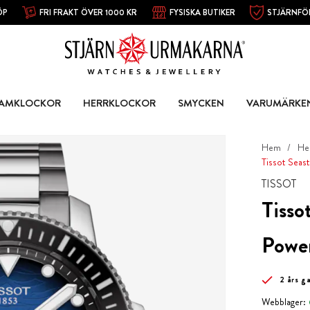
ÖP
FRI FRAKT ÖVER 1000 KR
FYSISKA BUTIKER
STJÄRNFÖ
AMKLOCKOR
HERRKLOCKOR
SMYCKEN
VARUMÄRKE
Hem
He
Tissot Seas
TISSOT
Tisso
Powe
2 års g
Webblager: