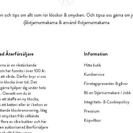
tion och tips om allt som rör klockor & smycken. Och tipsa oss gärna om ju
@stjarnurmakarna & använd #stjarnurmakarna
ad Återförsäljare
Information
rna är en rikstäckande
Hitta butik
om har funnits i över 100 år.
Kundservice
 att vårda. Därför bryr vi oss
in klocka över tid. Det
Företagspresenter & gåvor
i gärna hjälper dig under hela
Bli en Stjärnurmakare / Jobb
a. Oavsett om du är
v att skaffa en ny klocka,
Integritets- & Cookiepolicy
ett batteri eller är i behov av
tande klockrenovering. Idag
Pressrum
en smycken från välkända
Köpvillkor
flera av våra butiker och här
 en auktoriserad återförsäljare
och alltid äkta varor.