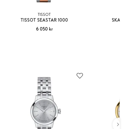
TISSOT
SKA
TISSOT SEASTAR 1000
SKAGEN
Pris
6 050 kr
:
6 050 kr
Pris
2 35
:
2