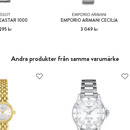
ISSOT
EMPORIO ARMANI
EASTAR 1000
EMPORIO ARMANI CECILIA
295 kr
:
5 295 kr
Pris
3 049 kr
:
3 049 kr
Andra produkter från samma varumärke