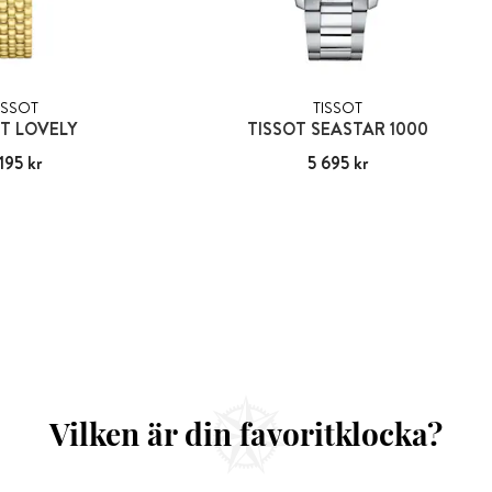
ISSOT
TISSOT
T LOVELY
TISSOT SEASTAR 1000
 195 kr
:
5 195 kr
Pris
5 695 kr
:
5 695 kr
Vilken är din favoritklocka?