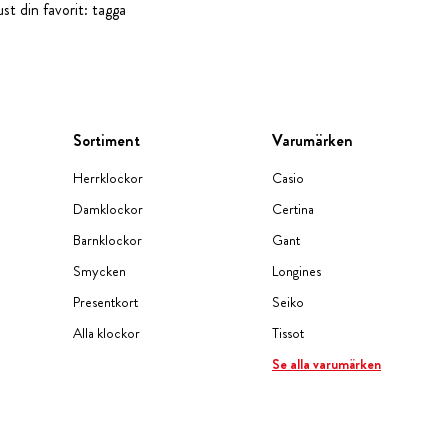
st din favorit: tagga
Sortiment
Varumärken
Herrklockor
Casio
Damklockor
Certina
Barnklockor
Gant
Smycken
Longines
Presentkort
Seiko
Alla klockor
Tissot
Se alla varumärken