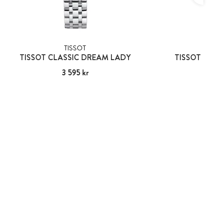
TISSOT
TIS
TISSOT CLASSIC DREAM LADY
TISSOT CLA
Pris
3 595 kr
:
3 595 kr
Pris
4 19
:
4