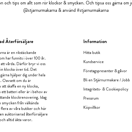
tion och tips om allt som rör klockor & smycken. Och tipsa oss gärna om ju
@stjarnurmakarna & använd #stjarnurmakarna
ad Återförsäljare
Information
rna är en rikstäckande
Hitta butik
om har funnits i över 100 år.
Kundservice
 att vårda. Därför bryr vi oss
in klocka över tid. Det
Företagspresenter & gåvor
i gärna hjälper dig under hela
Bli en Stjärnurmakare / Jobb
a. Oavsett om du är
v att skaffa en ny klocka,
Integritets- & Cookiepolicy
ett batteri eller är i behov av
tande klockrenovering. Idag
Pressrum
en smycken från välkända
Köpvillkor
flera av våra butiker och här
 en auktoriserad återförsäljare
och alltid äkta varor.