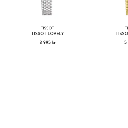
TISSOT
T
TISSOT LOVELY
TISSO
Pris
3 995 kr
:
3 995 kr
Pris
5