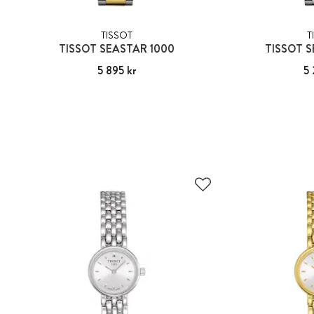
TISSOT
T
TISSOT SEASTAR 1000
TISSOT S
Pris
5 895 kr
:
5 895 kr
Pris
5 