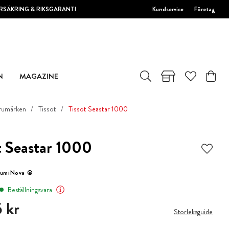
RSÄKRING & RIKSGARANTI
Kundservice
Företag
N
MAGAZINE
rumärken
Tissot
Tissot Seastar 1000
t Seastar 1000
LumiNova ®
Beställningsvara
 kr
 kr
Storleksguide