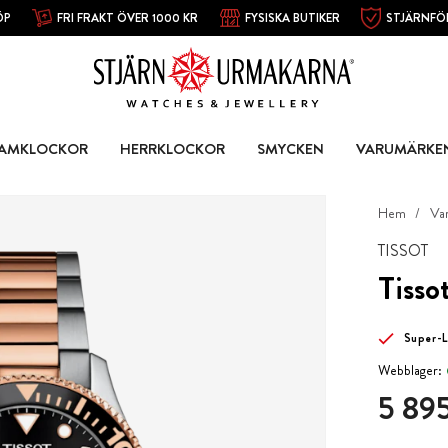
ÖP
FRI FRAKT ÖVER 1000 KR
FYSISKA BUTIKER
STJÄRNFÖ
AMKLOCKOR
HERRKLOCKOR
SMYCKEN
VARUMÄRKE
Hem
Va
TISSOT
Tisso
Super-
Webblager:
Pris
:
5 895
5 895