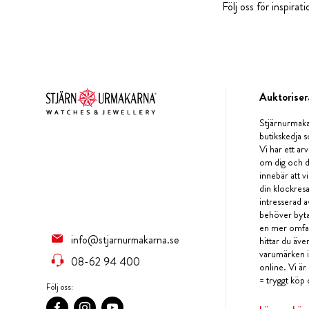
Följ oss för inspira
Auktoriser
Stjärnurmaka
butikskedja s
Vi har ett arv
om dig och d
innebär att v
din klockres
intresserad a
behöver byta 
en mer omfat
info@stjarnurmakarna.se
hittar du äv
varumärken i 
08-62 94 400
online. Vi är
= tryggt köp 
Följ oss: