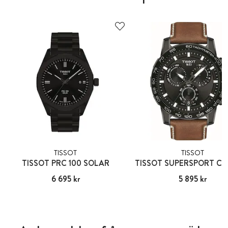
TISSOT
TISSOT
TISSOT PRC 100 SOLAR
TISSOT SUPERSPORT C
Pris
6 695 kr
:
6 695 kr
Pris
5 895 kr
:
5 895 kr