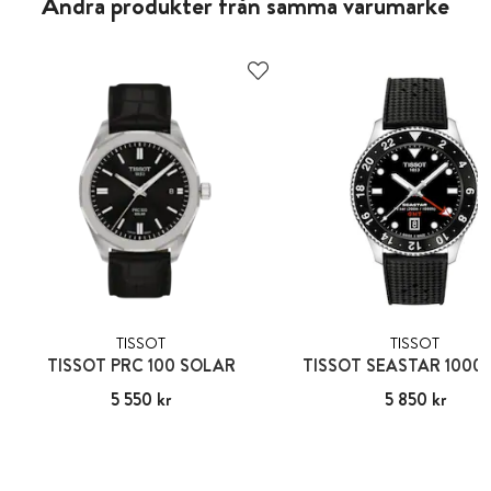
Andra produkter från samma varumärke
TISSOT
TISSOT
TISSOT PRC 100 SOLAR
TISSOT SEASTAR 1000
Pris
5 550 kr
:
5 550 kr
Pris
5 850 kr
:
5 850 kr