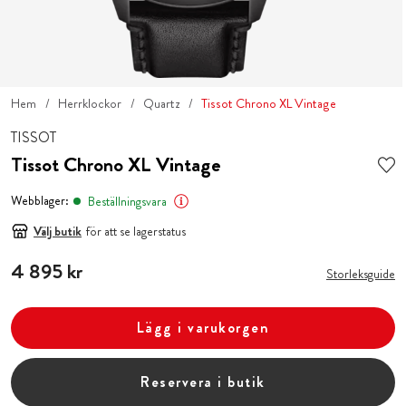
Hem
Herrklockor
Quartz
Tissot Chrono XL Vintage
TISSOT
Tissot Chrono XL Vintage
Webblager:
Beställningsvara
Välj butik
för att se lagerstatus
Pris
4 895 kr
:
4 895 kr
Storleksguide
Lägg i varukorgen
Reservera i butik