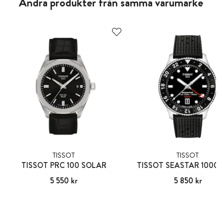
Andra produkter från samma varumärke
TISSOT
TISSOT
TISSOT PRC 100 SOLAR
TISSOT SEASTAR 1000
Pris
5 550 kr
:
5 550 kr
Pris
5 850 kr
:
5 850 kr