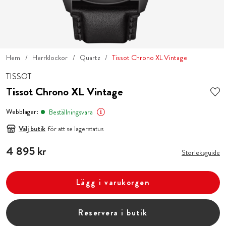
Hem
Herrklockor
Quartz
Tissot Chrono XL Vintage
TISSOT
Tissot Chrono XL Vintage
Webblager:
Beställningsvara
Välj butik
för att se lagerstatus
Pris
4 895 kr
:
4 895 kr
Storleksguide
Lägg i varukorgen
Reservera i butik