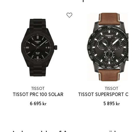
TISSOT
TISSOT
TISSOT PRC 100 SOLAR
TISSOT SUPERSPORT C
Pris
6 695 kr
:
6 695 kr
Pris
5 895 kr
:
5 895 kr