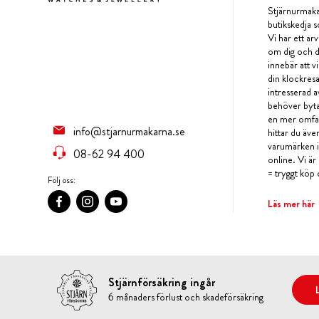
Stjärnurmaka
butikskedja s
Vi har ett arv
om dig och d
innebär att v
din klockres
intresserad a
behöver byta 
en mer omfat
info@stjarnurmakarna.se
hittar du äv
varumärken i 
08-62 94 400
online. Vi är
= tryggt köp 
Följ oss:
Läs mer här
Stjärnförsäkring ingår
6 månaders förlust och skadeförsäkring