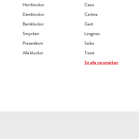
Herrklockor
Casio
Damklockor
Certina
Barnklockor
Gant
Smycken
Longines
Presentkort
Seiko
Alla klockor
Tissot
Se alla varumärken