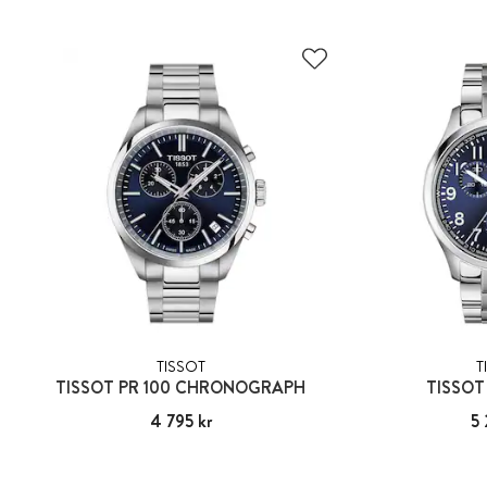
TISSOT
T
TISSOT PR 100 CHRONOGRAPH
TISSOT
Pris
4 795 kr
:
4 795 kr
Pris
5 