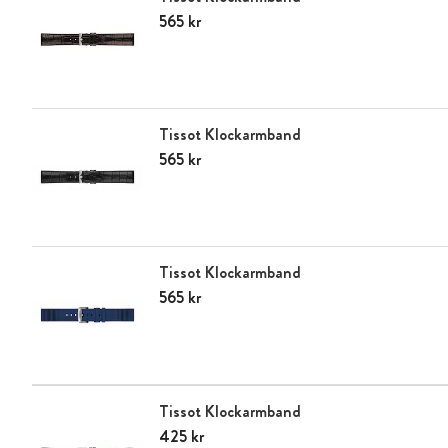
Pris
565 kr
:
565 kr
Tissot Klockarmband
Pris
565 kr
:
565 kr
Tissot Klockarmband
Pris
565 kr
:
565 kr
Tissot Klockarmband
Pris
425 kr
:
425 kr