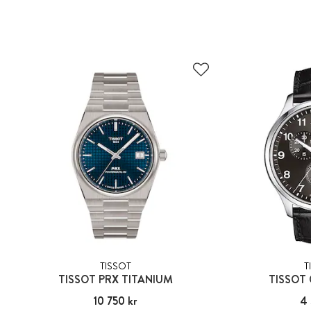
TISSOT
T
TISSOT PRX TITANIUM
TISSOT
Pris
10 750 kr
:
10 750 kr
Pris
4 