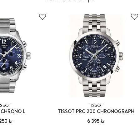
ISSOT
TISSOT
 CHRONO L
TISSOT PRC 200 CHRONOGRAPH
250 kr
:
5 250 kr
Pris
6 395 kr
:
6 395 kr