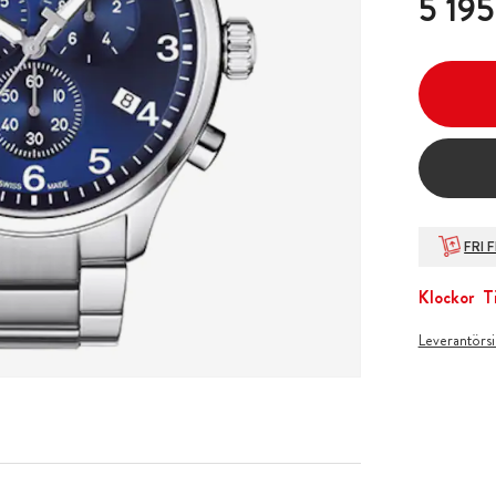
5 195
FRI 
Klockor
T
Leverantörs