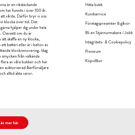
rna är en rikstäckande
Hitta butik
om har funnits i över 100 år.
Kundservice
 att vårda. Därför bryr vi oss
in klocka över tid. Det
Företagspresenter & gåvor
i gärna hjälper dig under hela
Bli en Stjärnurmakare / Jobb
a. Oavsett om du är
v att skaffa en ny klocka,
Integritets- & Cookiepolicy
ett batteri eller är i behov av
tande klockrenovering. Idag
Pressrum
en smycken från välkända
Köpvillkor
flera av våra butiker och här
 en auktoriserad återförsäljare
och alltid äkta varor.
Läs mer här