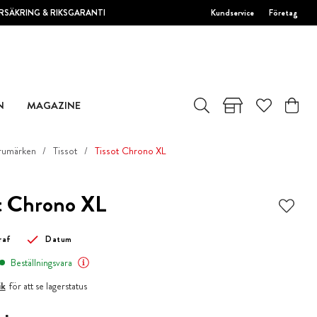
RSÄKRING & RIKSGARANTI
Kundservice
Företag
N
MAGAZINE
rumärken
Tissot
Tissot Chrono XL
t Chrono XL
raf
Datum
Beställningsvara
ik
för att se lagerstatus
 kr