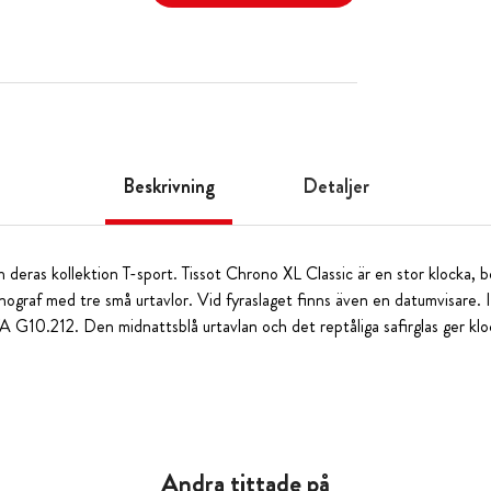
Beskrivning
Detaljer
ch deras kollektion T-sport. Tissot Chrono XL Classic är en stor klocka,
ograf med tre små urtavlor. Vid fyraslaget finns även en datumvisare. I
A G10.212. Den midnattsblå urtavlan och det reptåliga safirglas ger klo
Andra tittade på