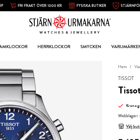
ÖP
FRI FRAKT ÖVER 1000 KR
FYSISKA BUTIKER
STJÄRNFÖ
AMKLOCKOR
HERRKLOCKOR
SMYCKEN
VARUMÄRKE
Hem
Va
TISSOT
Tisso
Kronog
Webblager:
Välj but
Pris
:
5 195