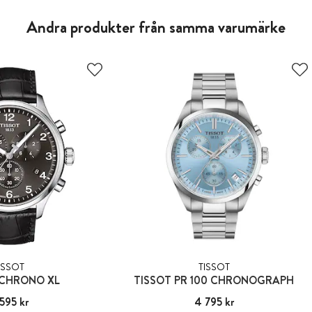
Andra produkter från samma varumärke
ISSOT
TISSOT
 CHRONO XL
TISSOT PR 100 CHRONOGRAPH
595 kr
:
4 595 kr
Pris
4 795 kr
:
4 795 kr