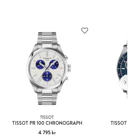
TISSOT
TIS
TISSOT PR 100 CHRONOGRAPH
TISSOT PR 
Pris
4 795 kr
:
4 795 kr
Pris
6 39
:
6