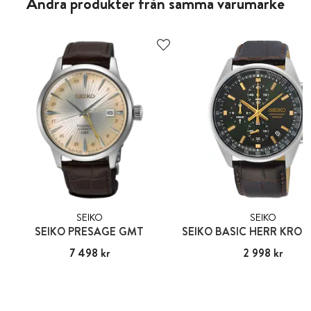
Andra produkter från samma varumärke
SEIKO
SEIKO
SEIKO PRESAGE GMT
Pris
7 498 kr
:
7 498 kr
Pris
2 998 kr
:
2 998 kr