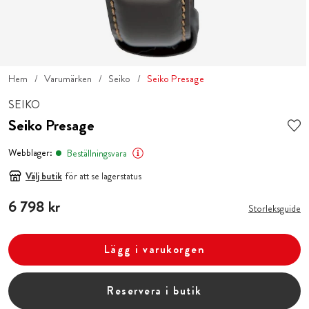
Hem
Varumärken
Seiko
Seiko Presage
SEIKO
Seiko Presage
Webblager:
Beställningsvara
Välj butik
för att se lagerstatus
Pris
6 798 kr
:
6 798 kr
Storleksguide
Lägg i varukorgen
Reservera i butik