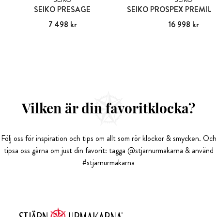
SEIKO PRESAGE
Pris
7 498 kr
:
7 498 kr
Pris
16 998 kr
:
16 998 kr
Vilken är din favoritklocka?
Följ oss för inspiration och tips om allt som rör klockor & smycken. Och
tipsa oss gärna om just din favorit: tagga @stjarnurmakarna & använd
#stjarnurmakarna