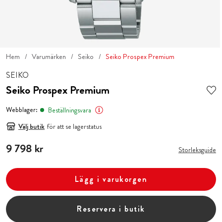
Hem
Varumärken
Seiko
Seiko Prospex Premium
SEIKO
Seiko Prospex Premium
Webblager:
Beställningsvara
Välj butik
för att se lagerstatus
Pris
9 798 kr
:
9 798 kr
Storleksguide
Lägg i varukorgen
Reservera i butik