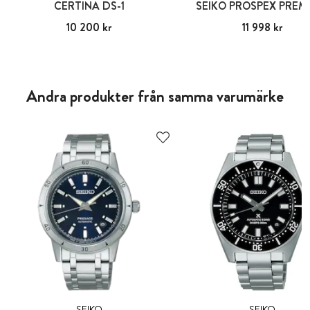
CERTINA DS-1
SEIKO PROSPEX PREM
Pris
10 200 kr
:
10 200 kr
Pris
11 998 kr
:
11 998 kr
Andra produkter från samma varumärke
SEIKO
SEIKO