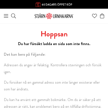
60 DAGARS ÖPPET KÖP
Hoppsan
Du har försökt ladda en sida som inte finns.
Det kan bero på följande:
Adressen du angav är felaktig. Kontrollera stavningen och försök
igen.
Du försöker nå en gammal adress som inte länger existerar eller
som har ändrats.
Du kan ha använt ett gammalt bokmärke. Om du är säker på att
adressen är rätt, kan problemet bero på en tillfällig driftstörning.