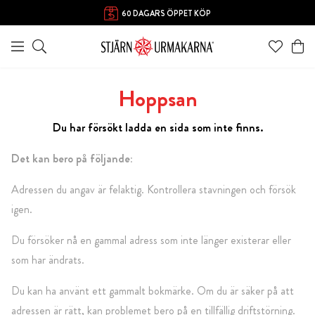
60 DAGARS ÖPPET KÖP
Hoppsan
Du har försökt ladda en sida som inte finns.
Det kan bero på följande:
Adressen du angav är felaktig. Kontrollera stavningen och försök
igen.
Du försöker nå en gammal adress som inte länger existerar eller
som har ändrats.
Du kan ha använt ett gammalt bokmärke. Om du är säker på att
adressen är rätt, kan problemet bero på en tillfällig driftstörning.