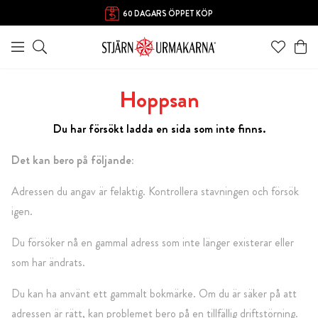
60 DAGARS ÖPPET KÖP
Hoppsan
Du har försökt ladda en sida som inte finns.
Det kan bero på följande:
Adressen du angav är felaktig. Kontrollera stavningen och försök
igen.
Du försöker nå en gammal adress som inte länger existerar eller
som har ändrats.
Du kan ha använt ett gammalt bokmärke. Om du är säker på att
adressen är rätt, kan problemet bero på en tillfällig driftstörning.