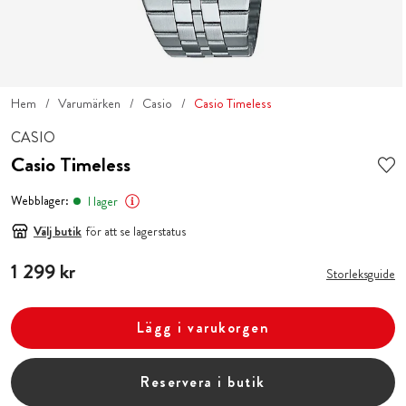
Hem
Varumärken
Casio
Casio Timeless
CASIO
Casio Timeless
Webblager:
I lager
Välj butik
för att se lagerstatus
Pris
1 299 kr
:
1 299 kr
Storleksguide
Lägg i varukorgen
Reservera i butik