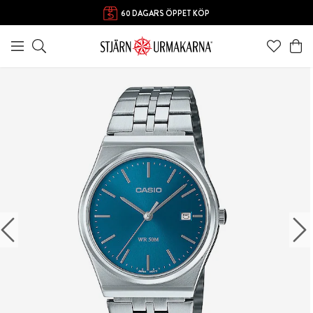
FRI FRAKT ÖVER 1000 KR
60 DAGARS ÖPPET KÖP