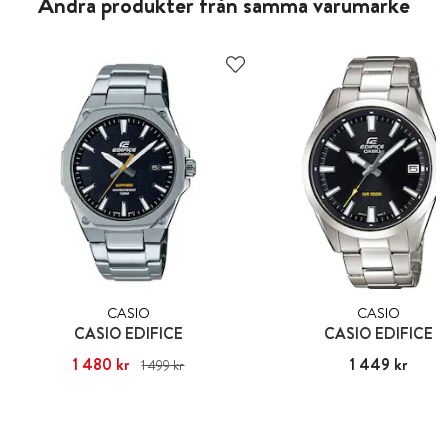
Andra produkter från samma varumärke
CASIO
CASIO
CASIO EDIFICE
CASIO EDIFICE
Nuvarande pris
1 480 kr
:
1 480 kr
Tidigare
Pris
1 449 kr
:
1 449 kr
1 499 kr
pris
:
1 499 kr