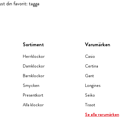
st din favorit: tagga
Sortiment
Varumärken
Herrklockor
Casio
Damklockor
Certina
Barnklockor
Gant
Smycken
Longines
Presentkort
Seiko
Alla klockor
Tissot
Se alla varumärken