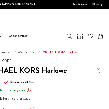
RSÄKRING & RIKSGARANTI
Kundservice
Företag
N
MAGAZINE
rumärken
Michael Kors
MICHAEL KORS Harlowe
 KORS
AEL KORS Harlowe
Romerska siffror
Beställningsvara
ik
för att se lagerstatus
 pris
:
2 889 kr
Tidigare pris
:
3 449 kr