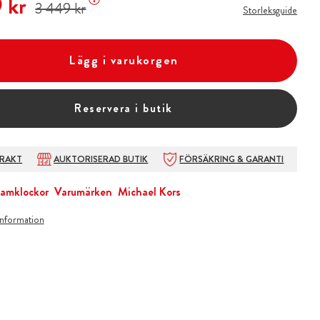
 kr
3 449 kr
Storleksguide
Lägg i varukorgen
Reservera i butik
FRAKT
AUKTORISERAD BUTIK
FÖRSÄKRING & GARANTI
amklockor
Varumärken
Michael Kors
information