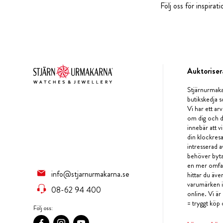
Följ oss för inspira
Auktoriser
Stjärnurmaka
butikskedja s
Vi har ett arv
om dig och d
innebär att v
din klockres
intresserad a
behöver byta 
en mer omfat
info@stjarnurmakarna.se
hittar du äv
varumärken i 
08-62 94 400
online. Vi är
= tryggt köp 
Följ oss: