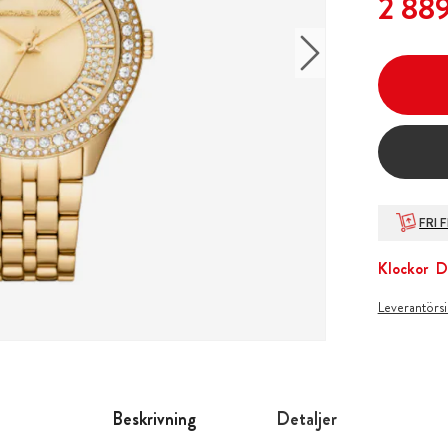
2 889
FRI 
Klockor
D
Leverantörs
Beskrivning
Detaljer