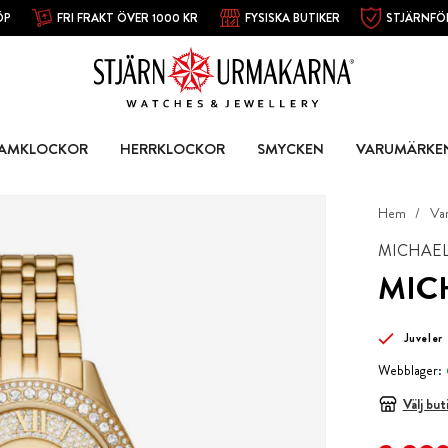
ÖP
FRI FRAKT ÖVER 1000 KR
FYSISKA BUTIKER
STJÄRNFÖ
AMKLOCKOR
HERRKLOCKOR
SMYCKEN
VARUMÄRKE
Hem
Va
MICHAEL
MICH
Juveler
Webblager:
Välj but
Nuvarande