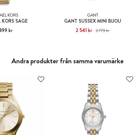
AEL KORS
GANT
 KORS SAGE
GANT SUSSEX MINI BIJOU
899 kr
:
2 899 kr
Nuvarande pris
2 541 kr
:
2 541 kr
Tidigare pris
:
2 779 kr
2 779 kr
Andra produkter från samma varumärke