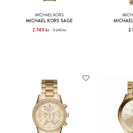
MICHAEL KORS
MICH
MICHAEL KORS SAGE
MICHAEL
Nuvarande pris
2 749 kr
:
2 749 kr
Tidigare pris
:
Pris
2 
3 249 kr
3 249 kr