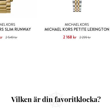
AEL KORS
MICHAEL KORS
RS SLIM RUNWAY
MICHAEL KORS PETITE LEXINGTON
kr
1 999 kr
Tidigare pris
:
Nuvarande pris
2 168 kr
:
2 168 kr
Tidigare pris
:
2 549 kr
2 299 kr
549 kr
2 299 kr
Vilken är din favoritklocka?