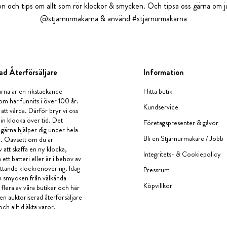
tion och tips om allt som rör klockor & smycken. Och tipsa oss gärna om ju
@stjarnurmakarna & använd #stjarnurmakarna
ad Återförsäljare
Information
rna är en rikstäckande
Hitta butik
om har funnits i över 100 år.
Kundservice
 att vårda. Därför bryr vi oss
in klocka över tid. Det
Företagspresenter & gåvor
i gärna hjälper dig under hela
Bli en Stjärnurmakare / Jobb
a. Oavsett om du är
v att skaffa en ny klocka,
Integritets- & Cookiepolicy
ett batteri eller är i behov av
tande klockrenovering. Idag
Pressrum
en smycken från välkända
Köpvillkor
flera av våra butiker och här
 en auktoriserad återförsäljare
och alltid äkta varor.