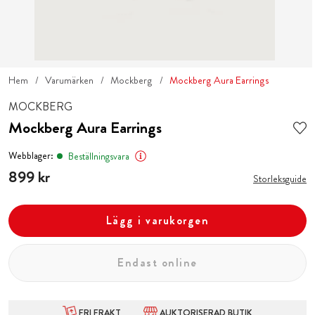
Hem
Varumärken
Mockberg
Mockberg Aura Earrings
MOCKBERG
Mockberg Aura Earrings
Webblager:
Beställningsvara
Pris
899 kr
:
899 kr
Storleksguide
Lägg i varukorgen
Endast online
FRI FRAKT
AUKTORISERAD BUTIK