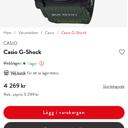
Hem
Varumärken
Casio
Casio G-Shock
CASIO
Casio G-Shock
Webblager:
I lager
Välj butik
för att se lagerstatus
Pris
4 269 kr
:
4 269 kr
Storleksguide
Rek. utpris:
Pris
5 299 kr
:
5 299 kr
Lägg i varukorgen