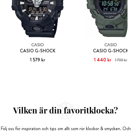
CASIO
CASIO
CASIO G-SHOCK
CASIO G-SHOCK
Pris
1 579 kr
:
1 579 kr
Nuvarande pris
1 440 kr
:
1 440 kr
Ti
1 799 kr
pris
:
1 799 kr
Vilken är din favoritklocka?
Följ oss för inspiration och tips om allt som rör klockor & smycken. Och