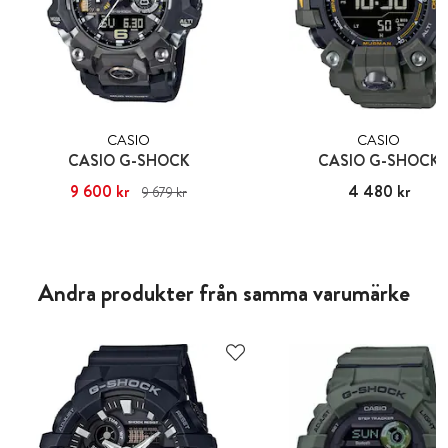
CASIO
CASIO
CASIO G-SHOCK
CASIO G-SHOCK
Nuvarande pris
9 600 kr
:
9 600 kr
Tidigare
Pris
4 480 kr
:
4 480 kr
9 679 kr
pris
:
9 679 kr
Andra produkter från samma varumärke