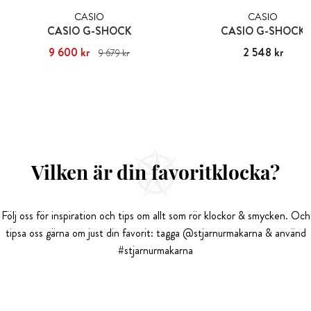
CASIO
CASIO
CASIO G-SHOCK
CASIO G-SHOCK
Nuvarande pris
9 600 kr
:
9 600 kr
Tidigare
Pris
2 548 kr
:
2 548 kr
9 679 kr
pris
:
9 679 kr
Vilken är din favoritklocka?
Följ oss för inspiration och tips om allt som rör klockor & smycken. Och
tipsa oss gärna om just din favorit: tagga @stjarnurmakarna & använd
#stjarnurmakarna