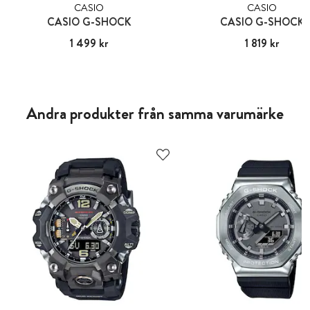
CASIO
CASIO
CASIO G-SHOCK
CASIO G-SHOCK
Pris
1 499 kr
:
1 499 kr
Pris
1 819 kr
:
1 819 kr
Andra produkter från samma varumärke