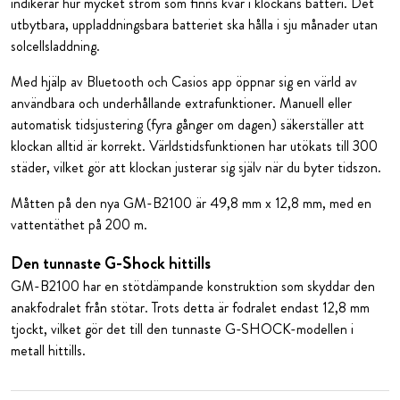
indikerar hur mycket ström som finns kvar i klockans batteri. Det
utbytbara, uppladdningsbara batteriet ska hålla i sju månader utan
solcellsladdning.
Med hjälp av Bluetooth och Casios app öppnar sig en värld av
användbara och underhållande extrafunktioner. Manuell eller
automatisk tidsjustering (fyra gånger om dagen) säkerställer att
klockan alltid är korrekt. Världstidsfunktionen har utökats till 300
städer, vilket gör att klockan justerar sig själv när du byter tidszon.
Måtten på den nya GM-B2100 är 49,8 mm x 12,8 mm, med en
vattentäthet på 200 m.
Den tunnaste G-Shock hittills
GM-B2100 har en stötdämpande konstruktion som skyddar den
anakfodralet från stötar. Trots detta är fodralet endast 12,8 mm
tjockt, vilket gör det till den tunnaste G-SHOCK-modellen i
metall hittills.