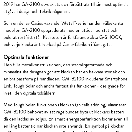
2019 har GA-2100 utvecklats och förbättrats till sin mest optimala
utgåva i design och teknik någonsin.
Som en del av Casios växande "Metall"-serie har den välbekanta
modellen GA-2100 uppgraderats med en utsida i borstat och
polerat rostfritt stål. Kvaliteten är fortfarande äkta G-SHOCK,
och varje klocka är tillverkad på Casio-fabriken i Yamagata.
Optimala funktioner
Den fulla metallkonstruktionen, den strömlinjeformade och
minimalistiska designen gör att klockan har en bekväm storlek och
en bra passform på handleden. GM-B2100 inkluderar Smartphone
Link, Tough Solar och andra fantastiska funktioner - designade för
livet i den digitala tidsåldern.
Med Tough Solar-funktionen i klockan (solcellsladdning) eliminerar
GM-B2100 behovet av att regelbundet byta ut klockans batteri
då den laddas av solljus. En smart energisparfunktion bidrar även till
en lång batteritid när klockan inte används. En symbol på klockan