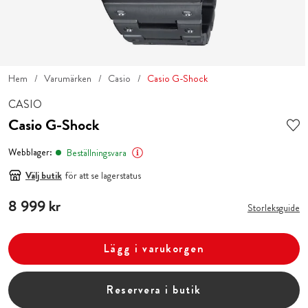
Hem
Varumärken
Casio
Casio G-Shock
CASIO
Casio G-Shock
Webblager:
Beställningsvara
Välj butik
för att se lagerstatus
Pris
8 999 kr
:
8 999 kr
Storleksguide
Lägg i varukorgen
Reservera i butik