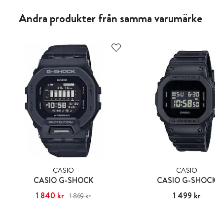
Andra produkter från samma varumärke
CASIO
CASIO
CASIO G-SHOCK
CASIO G-SHOCK
Nuvarande pris
1 840 kr
:
1 840 kr
Tidigare
Pris
1 499 kr
:
1 499 kr
1 869 kr
pris
:
1 869 kr