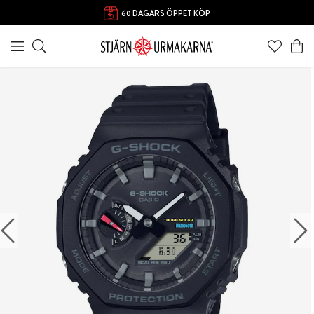
FRI FRAKT ÖVER 1000 KR
60 DAGARS ÖPPET KÖP