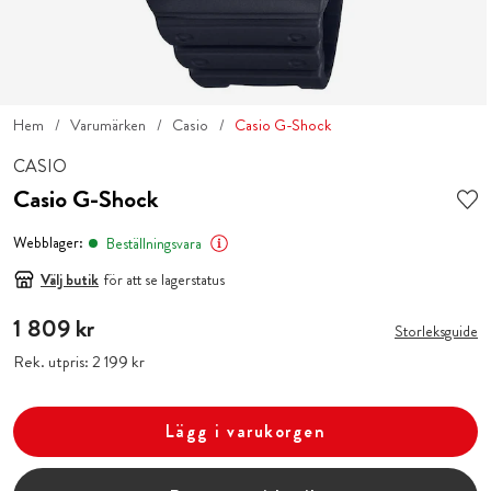
Hem
Varumärken
Casio
Casio G-Shock
CASIO
Casio G-Shock
Webblager:
Beställningsvara
Välj butik
för att se lagerstatus
Pris
1 809 kr
:
1 809 kr
Storleksguide
Rek. utpris:
Pris
2 199 kr
:
2 199 kr
Lägg i varukorgen