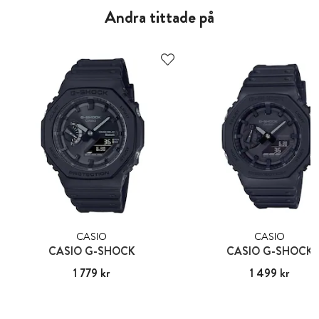
Andra tittade på
CASIO
CASIO
CASIO G-SHOCK
CASIO G-SHOCK
Pris
1 779 kr
:
1 779 kr
Pris
1 499 kr
:
1 499 kr