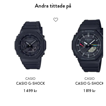
Andra tittade på
CASIO
CASIO
CASIO G-SHOCK
CASIO G-SHOCK
Pris
1 499 kr
:
1 499 kr
Pris
1 819 kr
:
1 819 kr