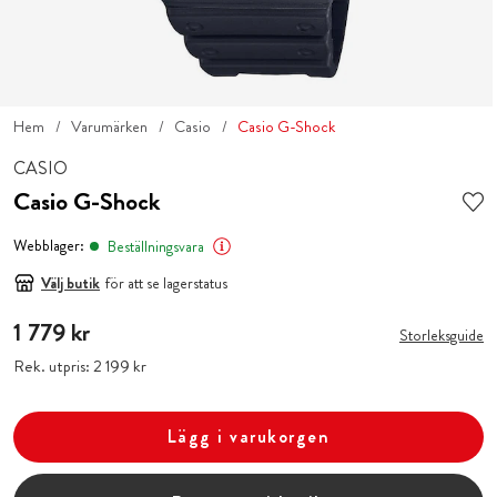
Hem
Varumärken
Casio
Casio G-Shock
CASIO
Casio G-Shock
Webblager:
Beställningsvara
Välj butik
för att se lagerstatus
Pris
1 779 kr
:
1 779 kr
Storleksguide
Rek. utpris:
Pris
2 199 kr
:
2 199 kr
Lägg i varukorgen