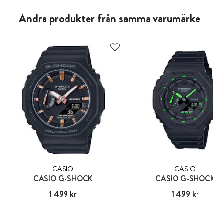
Andra produkter från samma varumärke
CASIO
CASIO
CASIO G-SHOCK
CASIO G-SHOCK
Pris
1 499 kr
:
1 499 kr
Pris
1 499 kr
:
1 499 kr