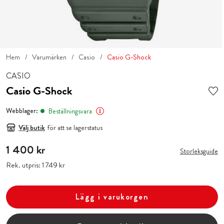
Hem
Varumärken
Casio
Casio G-Shock
CASIO
Casio G-Shock
Webblager:
Beställningsvara
Välj butik
för att se lagerstatus
Pris
1 400 kr
:
1 400 kr
Storleksguide
Rek. utpris:
Pris
1 749 kr
:
1 749 kr
Lägg i varukorgen