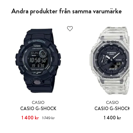
Andra produkter från samma varumärke
CASIO
CASIO
CASIO G-SHOCK
CASIO G-SHOCK
Nuvarande pris
1 400 kr
:
1 400 kr
Tidigare
Pris
1 400 kr
:
1 400 kr
1 749 kr
pris
:
1 749 kr