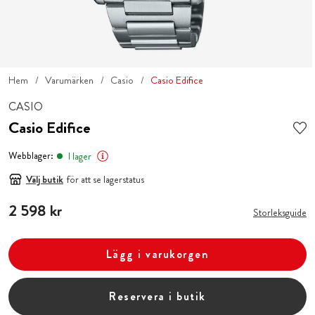
Hem
Varumärken
Casio
Casio Edifice
CASIO
Casio Edifice
Webblager:
I lager
Välj butik
för att se lagerstatus
Pris
2 598 kr
:
2 598 kr
Storleksguide
Lägg i varukorgen
Reservera i butik