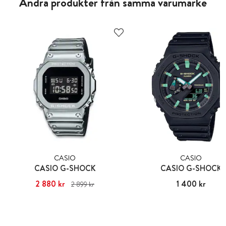
Andra produkter från samma varumärke
CASIO
CASIO
CASIO G-SHOCK
CASIO G-SHOCK
Nuvarande pris
2 880 kr
:
2 880 kr
Tidigare
Pris
1 400 kr
:
1 400 kr
2 899 kr
pris
:
2 899 kr