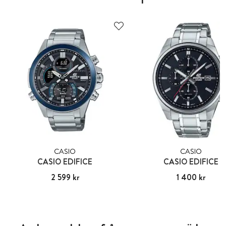
CASIO
CASIO
CASIO EDIFICE
CASIO EDIFICE
Pris
2 599 kr
:
2 599 kr
Pris
1 400 kr
:
1 400 kr