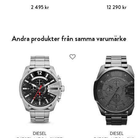
Pris
2 495 kr
:
2 495 kr
Pris
12 290 kr
:
12 290 kr
Andra produkter från samma varumärke
DIESEL
DIESEL