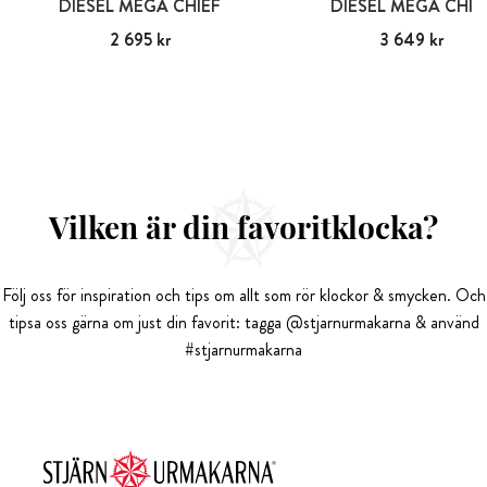
DIESEL MEGA CHIEF
DIESEL MEGA CHIE
Pris
2 695 kr
:
2 695 kr
Pris
3 649 kr
:
3 649 kr
Vilken är din favoritklocka?
Följ oss för inspiration och tips om allt som rör klockor & smycken. Och
tipsa oss gärna om just din favorit: tagga @stjarnurmakarna & använd
#stjarnurmakarna