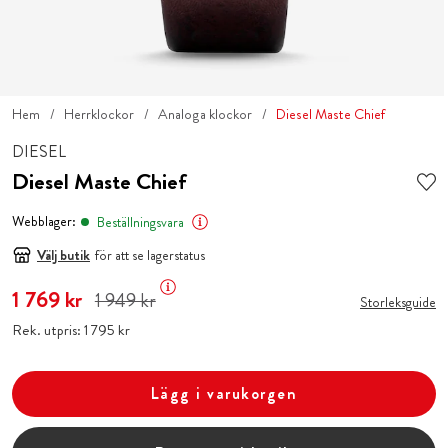
Hem
Herrklockor
Analoga klockor
Diesel Maste Chief
DIESEL
Diesel Maste Chief
Webblager:
Beställningsvara
Välj butik
för att se lagerstatus
Nuvarande pris
1 769 kr
:
1 769 kr
Tidigare pris
:
1 949 kr
1 949 kr
Storleksguide
Rek. utpris:
Pris
1 795 kr
:
1 795 kr
Lägg i varukorgen