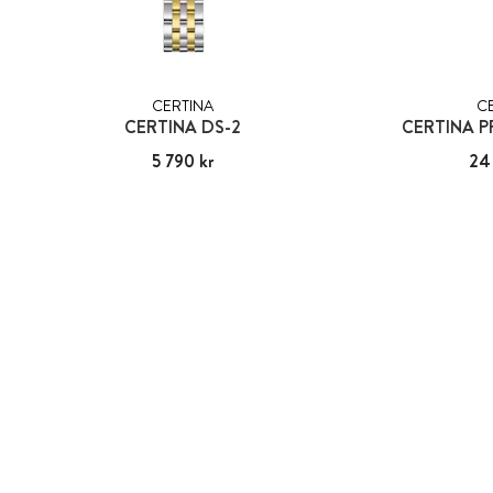
CERTINA
C
CERTINA DS-2
CERTINA P
Pris
5 790 kr
:
5 790 kr
Pris
24
: