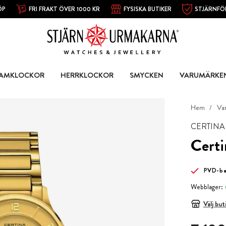
ÖP
FRI FRAKT ÖVER 1000 KR
FYSISKA BUTIKER
STJÄRNFÖ
AMKLOCKOR
HERRKLOCKOR
SMYCKEN
VARUMÄRKE
Hem
Va
CERTINA
Cert
PVD-be
Webblager:
Välj but
Pris
:
7 190