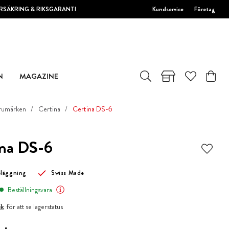
RSÄKRING & RIKSGARANTI
Kundservice
Företag
N
MAGAZINE
rumärken
Certina
Certina DS-6
ina DS-6
läggning
Swiss Made
Beställningsvara
ik
för att se lagerstatus
 kr