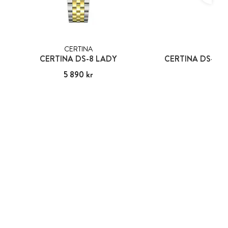
CERTINA
CER
CERTINA DS-8 LADY
CERTINA DS-8 L
Pris
5 890 kr
:
5 890 kr
Pris
7 19
:
7