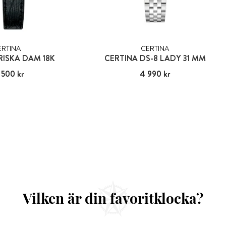
ERTINA
CERTINA
RISKA DAM 18K
CERTINA DS-8 LADY 31 MM
 500 kr
24 500 kr
Pris
4 990 kr
:
4 990 kr
Vilken är din favoritklocka?