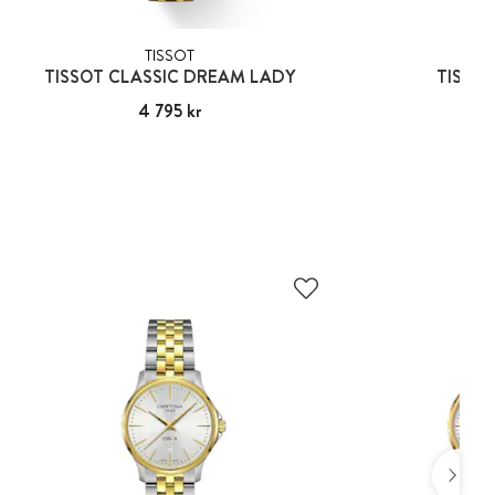
TISSOT
TIS
TISSOT CLASSIC DREAM LADY
TISSOT
Pris
4 795 kr
:
4 795 kr
Pris
5 25
:
5