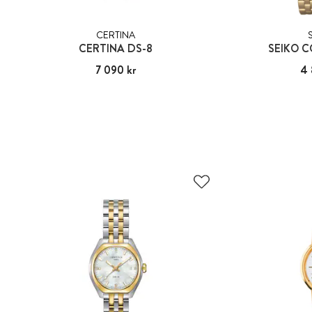
CERTINA
CERTINA DS-8
SEIKO 
Pris
7 090 kr
:
7 090 kr
Pris
4 
: