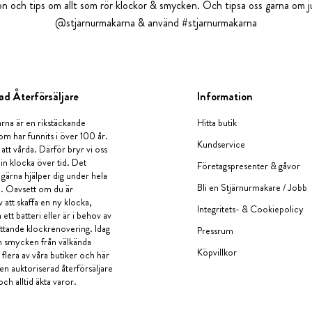
tion och tips om allt som rör klockor & smycken. Och tipsa oss gärna om ju
@stjarnurmakarna & använd #stjarnurmakarna
ad Återförsäljare
Information
rna är en rikstäckande
Hitta butik
om har funnits i över 100 år.
Kundservice
 att vårda. Därför bryr vi oss
in klocka över tid. Det
Företagspresenter & gåvor
i gärna hjälper dig under hela
Bli en Stjärnurmakare / Jobb
a. Oavsett om du är
v att skaffa en ny klocka,
Integritets- & Cookiepolicy
ett batteri eller är i behov av
tande klockrenovering. Idag
Pressrum
en smycken från välkända
Köpvillkor
flera av våra butiker och här
 en auktoriserad återförsäljare
och alltid äkta varor.