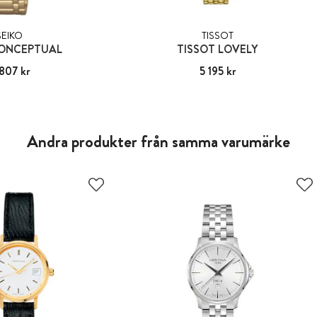
SEIKO
TISSOT
CONCEPTUAL
TISSOT LOVELY
807 kr
4 807 kr
Pris
5 195 kr
:
5 195 kr
Andra produkter från samma varumärke