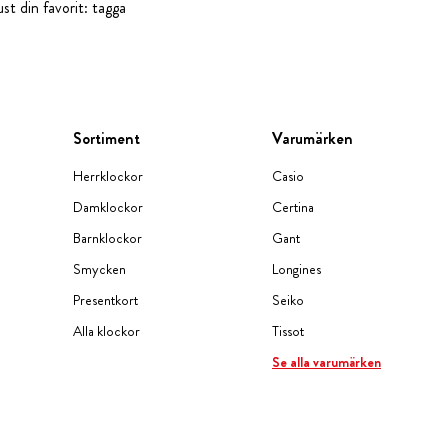
st din favorit: tagga
Sortiment
Varumärken
Herrklockor
Casio
Damklockor
Certina
Barnklockor
Gant
Smycken
Longines
Presentkort
Seiko
Alla klockor
Tissot
Se alla varumärken