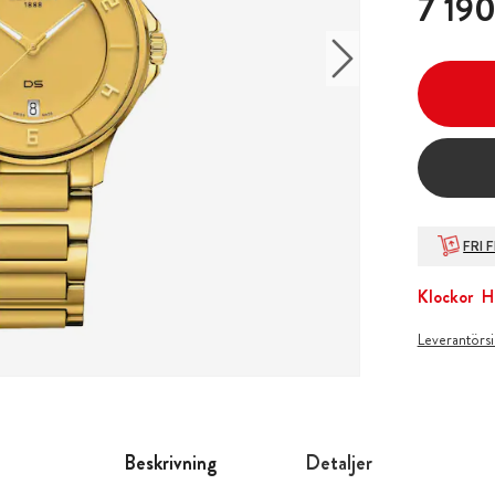
7 190
FRI 
Klockor
H
Leverantörs
Beskrivning
Detaljer