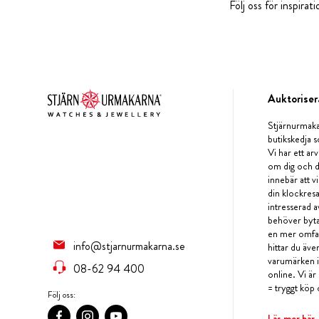
Följ oss för inspira
Auktoriser
Stjärnurmaka
butikskedja s
Vi har ett arv
om dig och d
innebär att v
din klockres
intresserad a
behöver byta 
en mer omfat
info@stjarnurmakarna.se
hittar du äv
varumärken i 
08-62 94 400
online. Vi är
= tryggt köp 
Följ oss:
Läs mer här